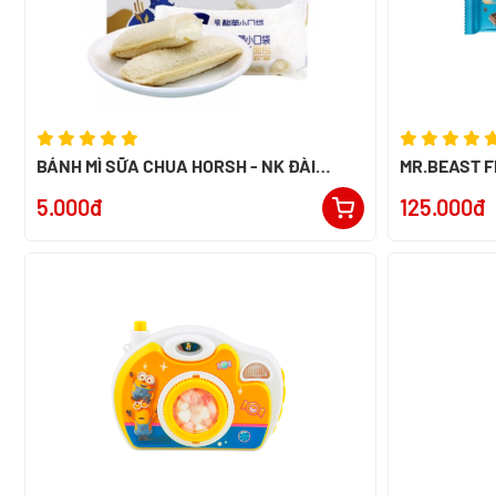
BÁNH MÌ SỮA CHUA HORSH - NK ĐÀI
MR.BEAST F
LOAN
60G - NK P
5.000đ
125.000đ