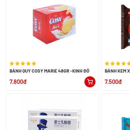
BÁNH QUY COSY MARIE 48GR -KINH ĐÔ
BÁNH KEM 
NABATI GÓI 
7.800đ
7.500đ