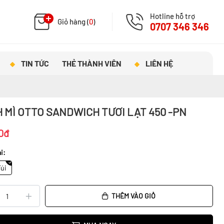
Hotline hỗ trợ
Giỏ hàng (
0
)
0707 346 346
TIN TỨC
THẺ THÀNH VIÊN
LIÊN HỆ
 MÌ OTTO SANDWICH TƯƠI LẠT 450 -PN
0đ
i:
Túi
THÊM VÀO GIỎ