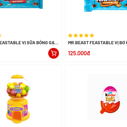
EASTABLE VỊ SỮA BỎNG GẠO
MR.BEAST FEASTABLE VỊ BƠ
ERU
60G - NK PERU
125.000đ