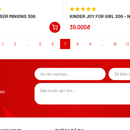
SER MINIONS 30G
KINDER JOY FOR GIRL 20G - 
39.000đ
1
2
...
5
6
7
8
9
...
16
17
ược