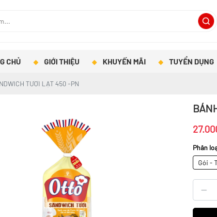
G CHỦ
GIỚI THIỆU
KHUYẾN MÃI
TUYỂN DỤNG
NDWICH TƯƠI LẠT 450 -PN
BÁNH
27.00
Phân loạ
Gói - 