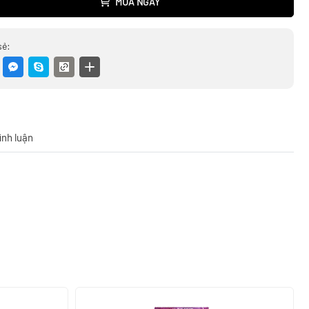
MUA NGAY
sẻ:
ình luận