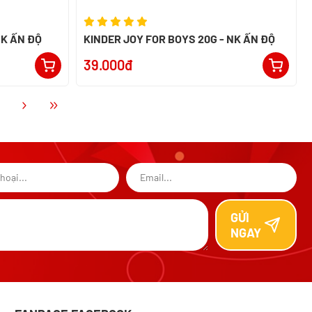
NK ẤN ĐỘ
KINDER JOY FOR BOYS 20G - NK ẤN ĐỘ
39.000đ
GỬI
NGAY