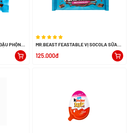
 ĐẬU PHỘNG
MR.BEAST FEASTABLE VỊ SOCOLA SỮA
60G - NK PERU
125.000đ