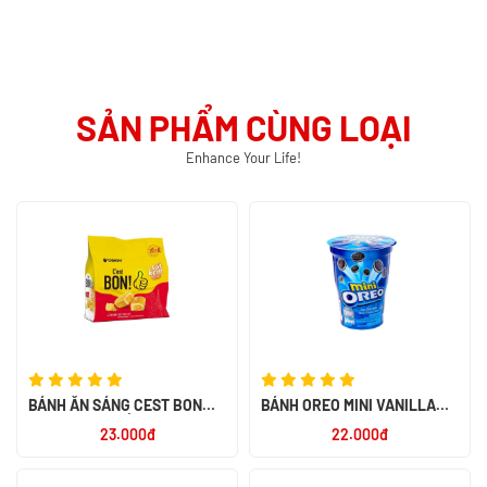
SẢN PHẨM CÙNG LOẠI
Enhance Your Life!
BÁNH ĂN SÁNG CEST BON
BÁNH OREO MINI VANILLA
SỢI THỊT GÀ SỐT KEM
67G - NK INDONESIA
23.000đ
22.000đ