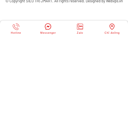
© Copyright
SIÊU THỊ JMART
. All rights reserved. Designed by
Webvps.vn
Hotline
Messenger
Zalo
Chỉ đường