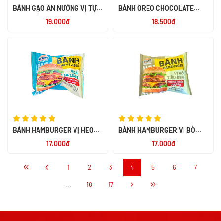
BÁNH GẠO AN NƯỚNG VỊ TỰ
BÁNH OREO CHOCOLATE
NHIÊN 151.2G
137GR- INDONESIA
19.000đ
18.500đ
BÁNH HAMBURGER VỊ HEO
BÁNH HAMBURGER VỊ BÒ
CAY 85G
TIÊU ĐEN 85G
17.000đ
17.000đ
1
2
3
4
5
6
7
...
16
17