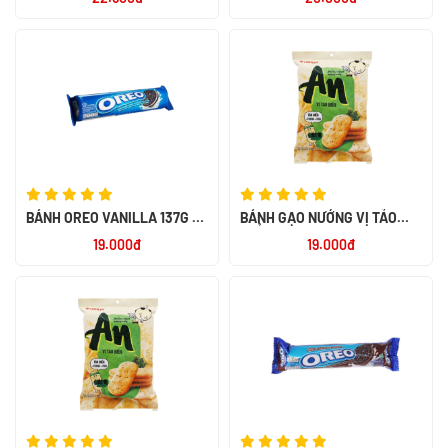
NHẬT BẢN
BÁNH OREO VANILLA 137G -
BÁNH GẠO NƯỚNG VỊ TẢO
NK INDONESIA
BIỂN 111.3G
19.000đ
19.000đ