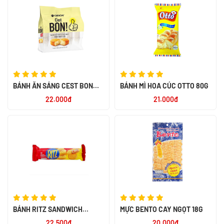
BÁNH ĂN SÁNG C`EST BON
BÁNH MÌ HOA CÚC OTTO 80G
SỢI THỊT GÀ 85G
22.000đ
21.000đ
BÁNH RITZ SANDWICH
MỰC BENTO CAY NGỌT 18G
CRACKER CHEESE 118G - NK
22.500đ
20.000đ