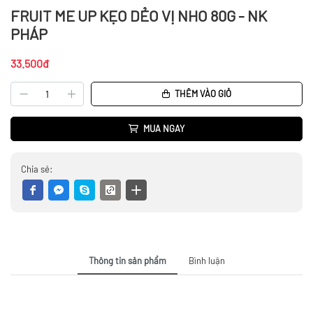
FRUIT ME UP KẸO DẺO VỊ NHO 80G - NK
PHÁP
33.500đ
THÊM VÀO GIỎ
MUA NGAY
Chia sẻ:
Thông tin sản phẩm
Bình luận