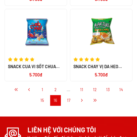
SNACK CUA VI SỐT CHUA
SNACK CHAY VỊ DA HEO
NGỌT 32G
QUAY 32G
5.700đ
5.700đ
1
2
...
11
12
13
14
15
16
17
LIÊN HỆ VỚI CHÚNG TÔI