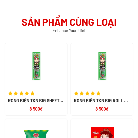
SẢN PHẨM CÙNG LOẠI
Enhance Your Life!
RONG BIỂN TKN BIG SHEET
RONG BIỂN TKN BIG ROLL VỊ
VỊ TRUYỀN THỐNG 3.2G - NK
TRUYỀN THỐNG 3G - NK THÁI
8.500đ
8.500đ
THÁI LAN
LAN