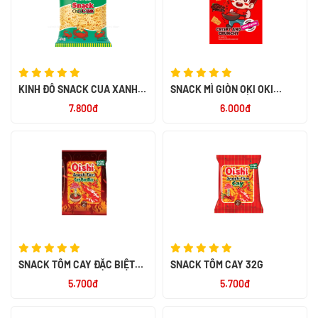
KINH ĐÔ SNACK CUA XANH
SNACK MÌ GIÒN OKI OKI
32G
HƯƠNG BÒ BÍT TẾT 23G
7.800đ
6.000đ
SNACK TÔM CAY ĐẶC BIỆT
SNACK TÔM CAY 32G
32G
5.700đ
5.700đ