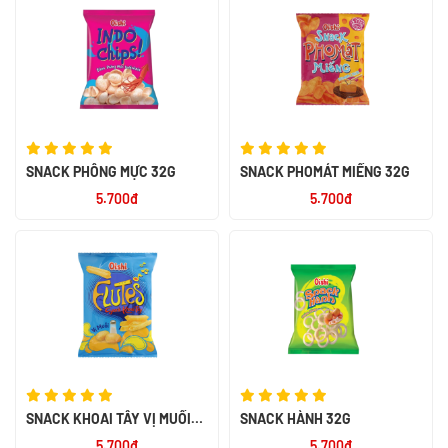
SNACK PHỒNG MỰC 32G
SNACK PHOMÁT MIẾNG 32G
5.700đ
5.700đ
SNACK KHOAI TÂY VỊ MUỐI
SNACK HÀNH 32G
32G
5.700đ
5.700đ