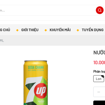
G CHỦ
GIỚI THIỆU
KHUYẾN MÃI
TUYỂN DỤNG
0ML
NƯỚC
10.00
Phân loạ
Lon