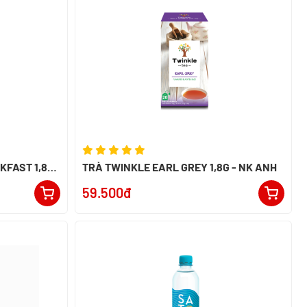
KFAST 1,8G
TRÀ TWINKLE EARL GREY 1,8G - NK ANH
59.500đ