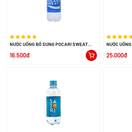
NƯỚC UỐNG BỔ SUNG POCARI SWEAT
NƯỚC UỐNG
500ML - NK INDONESIA
900ML - NK
16.500đ
25.000đ