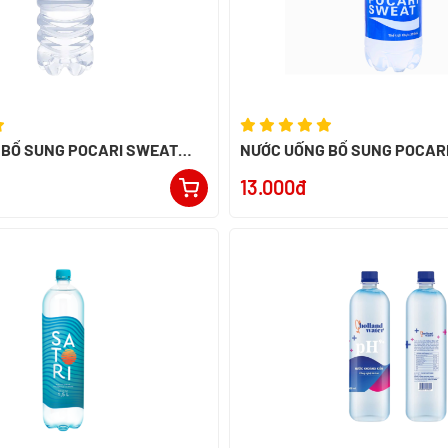
 BỔ SUNG POCARI SWEAT
NƯỚC UỐNG BỔ SUNG POCAR
 INDONESIA
350ML - NK INDONESIA
13.000đ