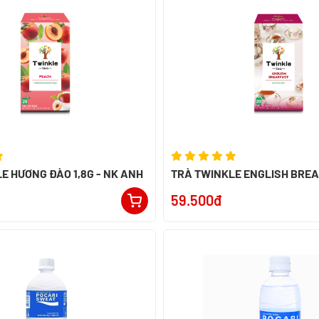
E HƯƠNG ĐÀO 1,8G - NK ANH
TRÀ TWINKLE ENGLISH BREA
- NK ANH
59.500đ