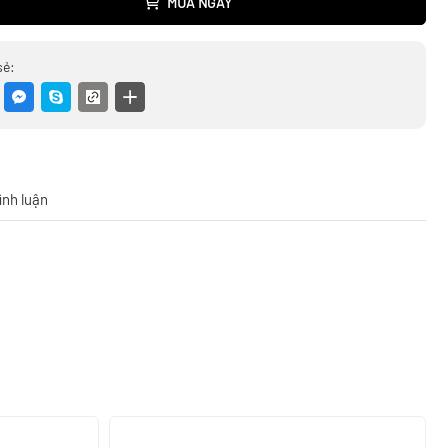
MUA NGAY
sẻ:
ình luận