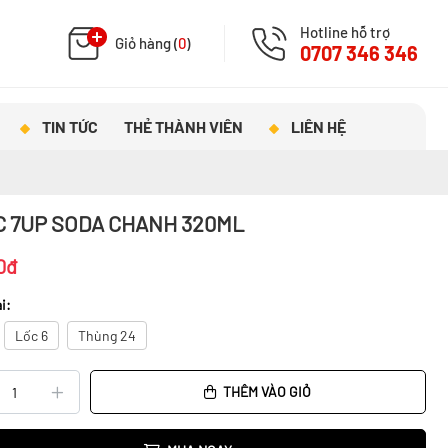
Hotline hỗ trợ
Giỏ hàng (
0
)
0707 346 346
TIN TỨC
THẺ THÀNH VIÊN
LIÊN HỆ
 7UP SODA CHANH 320ML
0đ
i:
Lốc 6
Thùng 24
THÊM VÀO GIỎ