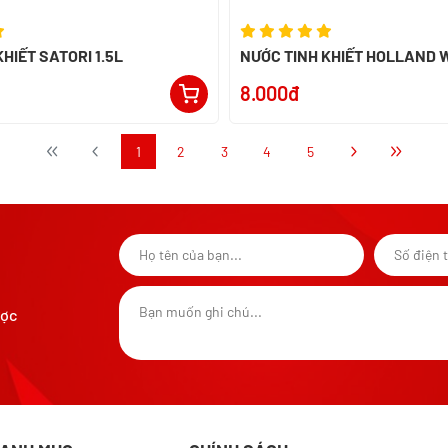
HIẾT SATORI 1.5L
NƯỚC TINH KHIẾT HOLLAND W
8.000đ
1
2
3
4
5
ược