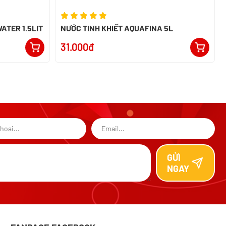
ATER 1.5LIT
NƯỚC TINH KHIẾT AQUAFINA 5L
31.000đ
GỬI
NGAY