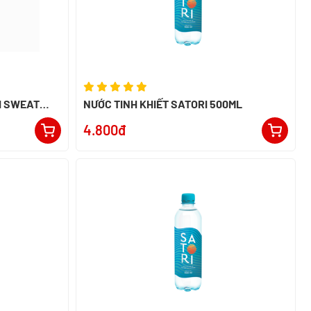
I SWEAT
NƯỚC TINH KHIẾT SATORI 500ML
4.800đ