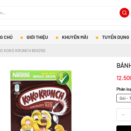
G CHỦ
GIỚI THIỆU
KHUYẾN MÃI
TUYỂN DỤNG
NG KOKO KRUNCH 60X25G
BÁNH
12.50
Phân loạ
Gói - 