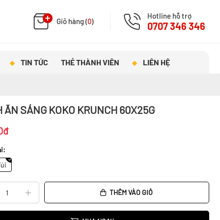
Hotline hỗ trợ
Giỏ hàng (
0
)
0707 346 346
TIN TỨC
THẺ THÀNH VIÊN
LIÊN HỆ
 ĂN SÁNG KOKO KRUNCH 60X25G
0đ
i:
Túi
THÊM VÀO GIỎ