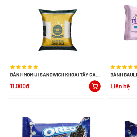
BÁNH MOMIJI SANDWICH KHOAI TÂY GẠO
BÁNH BAULI
LỨT 120G
PN
11.000đ
Liên hệ