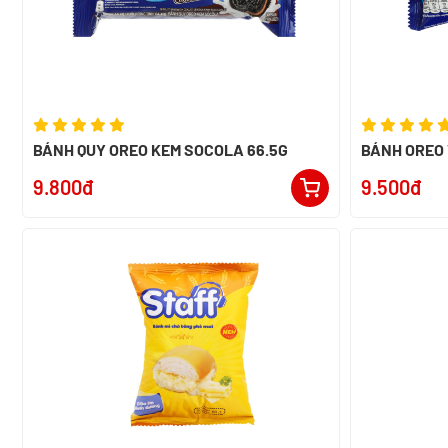
BÁNH QUY OREO KEM SOCOLA 66.5G
BÁNH OREO 
9.800đ
9.500đ