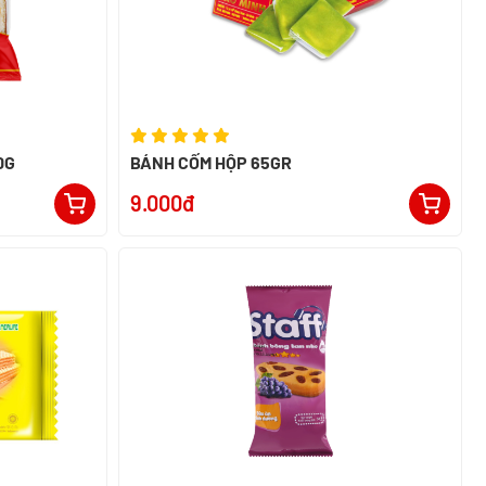
0G
BÁNH CỐM HỘP 65GR
9.000đ