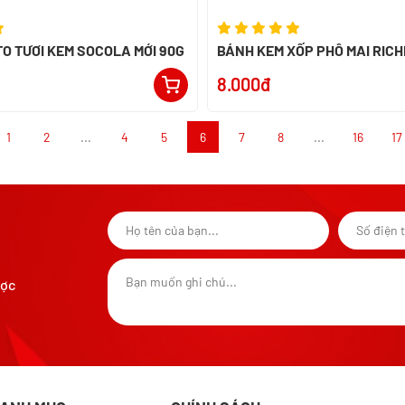
TO TƯƠI KEM SOCOLA MỚI 90G
BÁNH KEM XỐP PHÔ MAI RIC
NABATI GÓI 52G - NK INDONE
8.000đ
1
2
...
4
5
6
7
8
...
16
17
ược