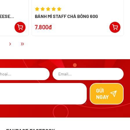
HEESE
BÁNH MÌ STAFF CHÀ BÔNG 60G
SIA
7.800đ
GỬI
NGAY