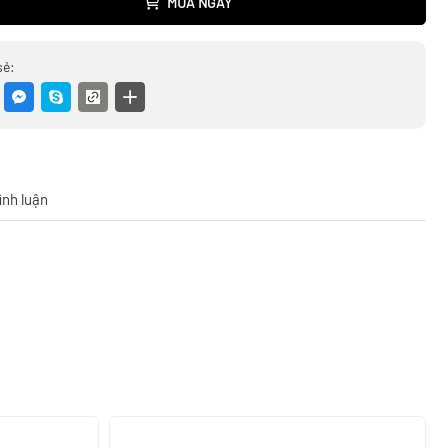
MUA NGAY
sẻ:
ình luận