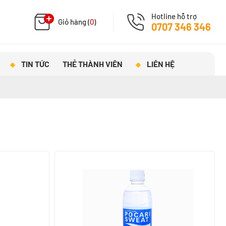
Hotline hỗ trợ
Giỏ hàng (
0
)
0707 346 346
TIN TỨC
THẺ THÀNH VIÊN
LIÊN HỆ