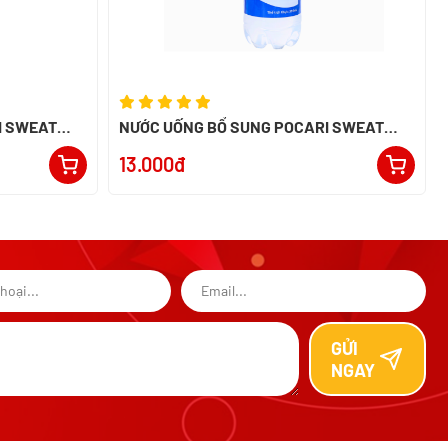
I SWEAT
NƯỚC UỐNG BỔ SUNG POCARI SWEAT
350ML - NK INDONESIA
13.000đ
GỬI
NGAY