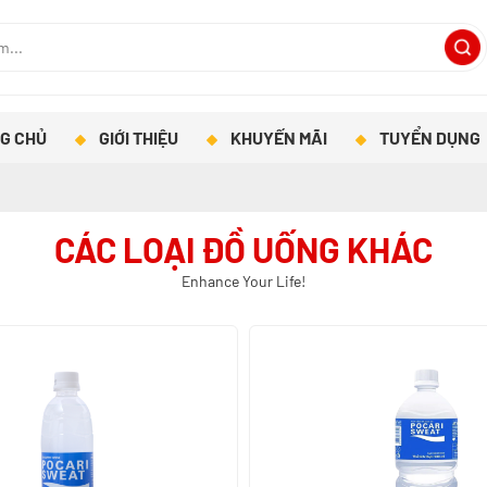
G CHỦ
GIỚI THIỆU
KHUYẾN MÃI
TUYỂN DỤNG
CÁC LOẠI ĐỒ UỐNG KHÁC
Enhance Your Life!