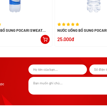
 BỔ SUNG POCARI SWEAT
NƯỚC UỐNG BỔ SUNG POCAR
 INDONESIA
900ML - NK INDONESIA
25.000đ
ược