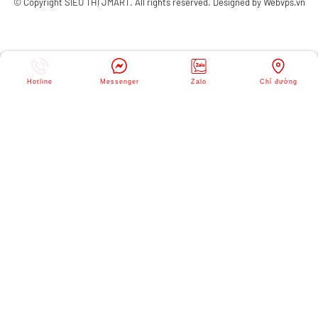
© Copyright
SIÊU THỊ JMART
. All rights reserved. Designed by
Webvps.vn
Hotline
Messenger
Zalo
Chỉ đường