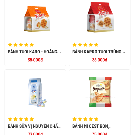
BÁNH TƯƠI KARO - HOÀNG
BÁNH KARRO TƯƠI TRỨNG
KIM 156G
CHÀ BÔNG 156G
38.000đ
38.000đ
BÁNH SỮA VỊ NGUYÊN CHẤT -
BÁNH MÌ CEST BON
LOTHAMILK
BAGUETTE VỊ BƠ TỎI ĐÚT LÒ
37.000đ
35.000đ