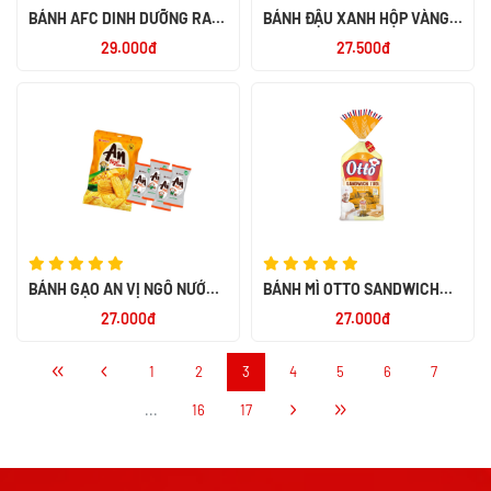
BÁNH AFC DINH DƯỠNG RAU
BÁNH ĐẬU XANH HỘP VÀNG
AW 200G
190G -TH
29.000đ
27.500đ
BÁNH GẠO AN VỊ NGÔ NƯỚNG
BÁNH MÌ OTTO SANDWICH
BƠ 120G
TƯƠI LẠT 450 -PN
27.000đ
27.000đ
1
2
3
4
5
6
7
...
16
17