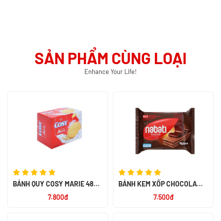
SẢN PHẨM CÙNG LOẠI
Enhance Your Life!
BÁNH QUY COSY MARIE 48GR
BÁNH KEM XỐP CHOCOLA
-KINH ĐÔ
RICHOCO NABATI GÓI 52G -
7.800đ
7.500đ
NK INDONESIA