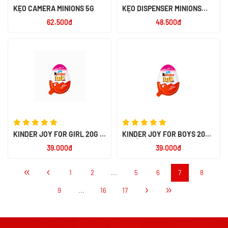
KẸO CAMERA MINIONS 5G
KẸO DISPENSER MINIONS
30G
62.500đ
48.500đ
KINDER JOY FOR GIRL 20G -
KINDER JOY FOR BOYS 20G -
NK ẤN ĐỘ
NK ẤN ĐỘ
39.000đ
39.000đ
1
2
...
5
6
7
8
9
...
16
17