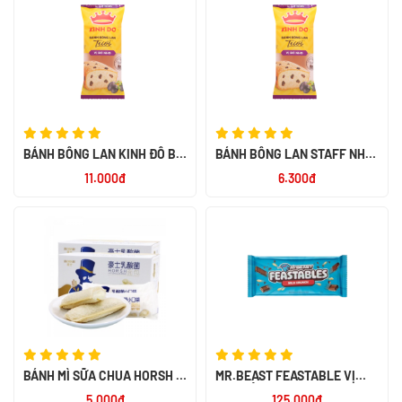
BÁNH BÔNG LAN KINH ĐÔ BƠ
BÁNH BÔNG LAN STAFF NHO
NHO 38G
38G
11.000đ
6.300đ
BÁNH MÌ SỮA CHUA HORSH -
MR.BEAST FEASTABLE VỊ
NK ĐÀI LOAN
SỮA BỎNG GẠO 60G - NK
5.000đ
125.000đ