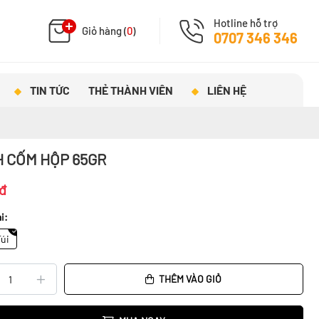
Hotline hỗ trợ
Giỏ hàng (
0
)
0707 346 346
TIN TỨC
THẺ THÀNH VIÊN
LIÊN HỆ
 CỐM HỘP 65GR
đ
i:
Túi
THÊM VÀO GIỎ