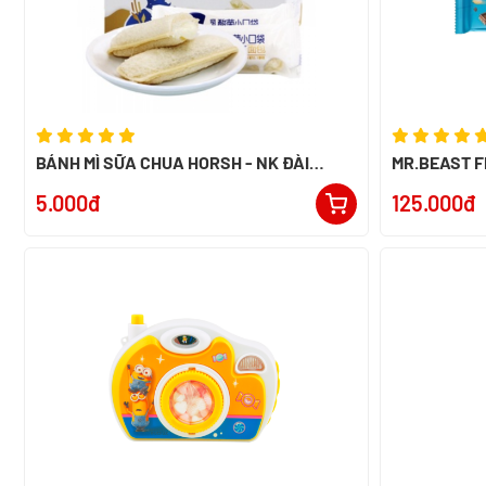
BÁNH MÌ SỮA CHUA HORSH - NK ĐÀI
MR.BEAST F
LOAN
60G - NK P
5.000đ
125.000đ