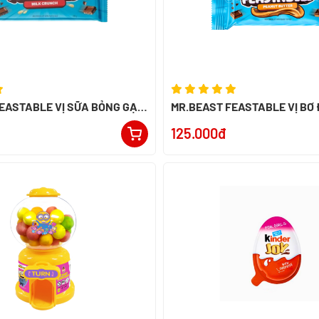
EASTABLE VỊ SỮA BỎNG GẠO
MR.BEAST FEASTABLE VỊ BƠ
ERU
60G - NK PERU
125.000đ