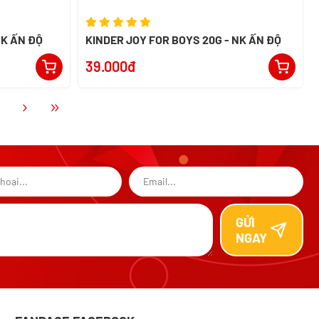
NK ẤN ĐỘ
KINDER JOY FOR BOYS 20G - NK ẤN ĐỘ
39.000đ
GỬI
NGAY