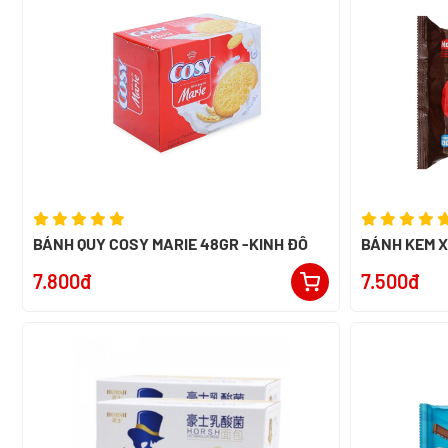
BÁNH QUY COSY MARIE 48GR -KINH ĐÔ
BÁNH KEM 
NABATI GÓI 
7.800đ
7.500đ