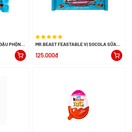
 ĐẬU PHỘNG
MR.BEAST FEASTABLE VỊ SOCOLA SỮA
60G - NK PERU
125.000đ