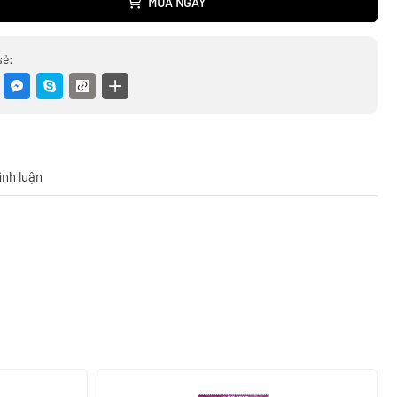
MUA NGAY
sẻ:
ình luận