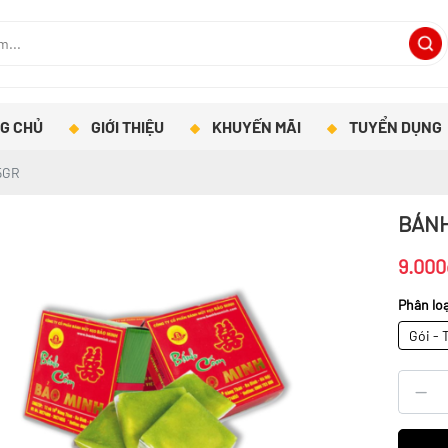
G CHỦ
GIỚI THIỆU
KHUYẾN MÃI
TUYỂN DỤNG
5GR
BÁNH
9.000
Phân loạ
Gói - 