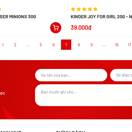
SER MINIONS 30G
KINDER JOY FOR GIRL 20G - 
39.000đ
1
2
...
5
6
7
8
9
...
16
17
ược