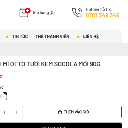
Hotline hỗ trợ
Giỏ hàng (
0
)
0707 346 346
TIN TỨC
THẺ THÀNH VIÊN
LIÊN HỆ
 MÌ OTTO TƯƠI KEM SOCOLA MỚI 90G
đ
i:
Túi
THÊM VÀO GIỎ