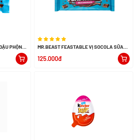
 ĐẬU PHỘNG
MR.BEAST FEASTABLE VỊ SOCOLA SỮA
60G - NK PERU
125.000đ