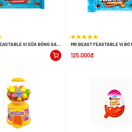
EASTABLE VỊ SỮA BỎNG GẠO
MR.BEAST FEASTABLE VỊ BƠ
ERU
60G - NK PERU
125.000đ