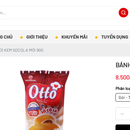
G CHỦ
GIỚI THIỆU
KHUYẾN MÃI
TUYỂN DỤNG
ƠI KEM SOCOLA MỚI 90G
BÁNH
8.500
Phân loạ
Gói - 