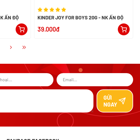
NK ẤN ĐỘ
KINDER JOY FOR BOYS 20G - NK ẤN ĐỘ
39.000đ
GỬI
NGAY