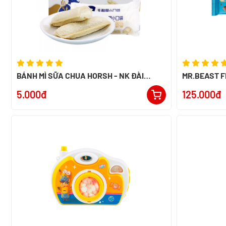
BÁNH MÌ SỮA CHUA HORSH - NK ĐÀI
MR.BEAST F
LOAN
60G - NK P
5.000đ
125.000đ