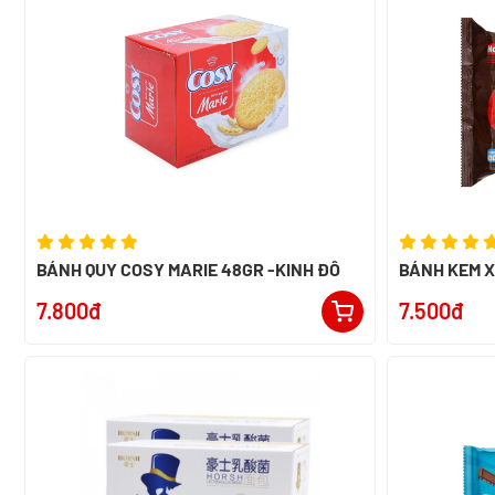
BÁNH QUY COSY MARIE 48GR -KINH ĐÔ
BÁNH KEM 
NABATI GÓI 
7.800đ
7.500đ