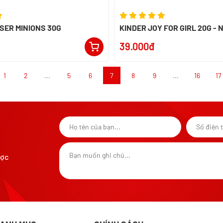
SER MINIONS 30G
KINDER JOY FOR GIRL 20G - 
39.000đ
1
2
...
5
6
7
8
9
...
16
17
ược