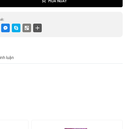
MUA NGAY
sẻ:
ình luận