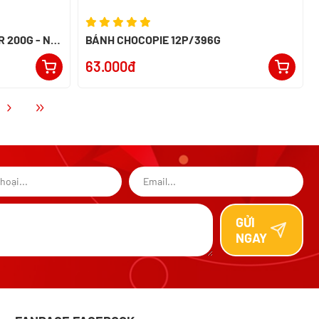
 200G - NK
BÁNH CHOCOPIE 12P/396G
63.000đ
GỬI
NGAY