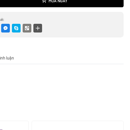
MUA NGAY
sẻ:
ình luận