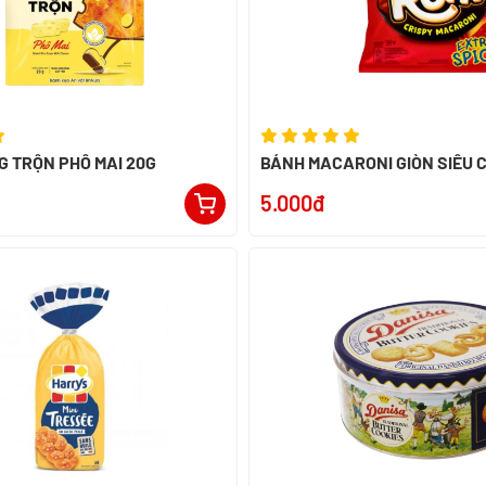
 TRỘN PHÔ MAI 20G
BÁNH MACARONI GIÒN SIÊU C
RONI 26G - NK INDONESIA
5.000đ