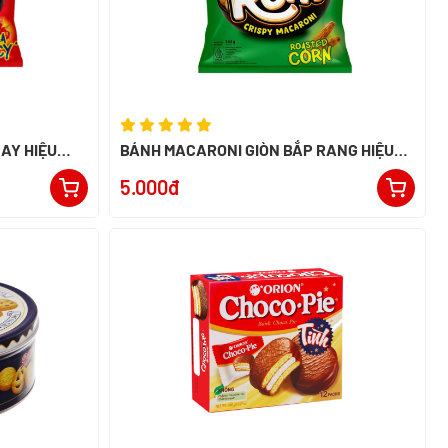
AY HIỆU
BÁNH MACARONI GIÒN BẮP RANG HIỆU
RONI 26G - NK INDONESIA
5.000đ