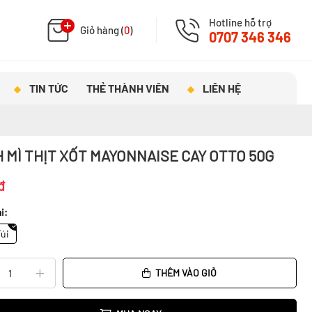
Hotline hỗ trợ
Giỏ hàng (
0
)
0707 346 346
TIN TỨC
THẺ THÀNH VIÊN
LIÊN HỆ
 MÌ THỊT XỐT MAYONNAISE CAY OTTO 50G
đ
i:
Túi
THÊM VÀO GIỎ