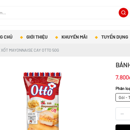
G CHỦ
GIỚI THIỆU
KHUYẾN MÃI
TUYỂN DỤNG
T XỐT MAYONNAISE CAY OTTO 50G
BÁNH
7.800
Phân loạ
Gói - 