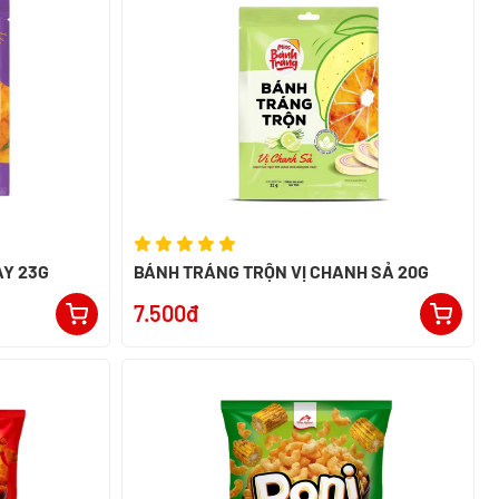
AY 23G
BÁNH TRÁNG TRỘN VỊ CHANH SẢ 20G
7.500đ