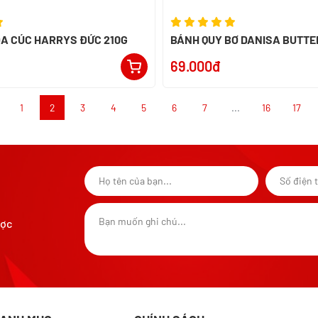
A CÚC HARRYS ĐỨC 210G
BÁNH QUY BƠ DANISA BUTTER
INDONESIA
69.000đ
1
2
3
4
5
6
7
...
16
17
ược