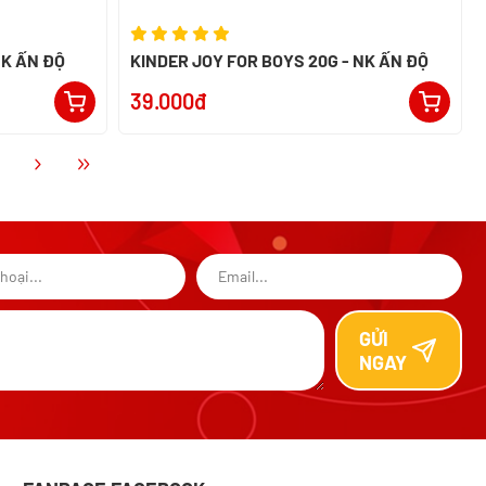
NK ẤN ĐỘ
KINDER JOY FOR BOYS 20G - NK ẤN ĐỘ
39.000đ
GỬI
NGAY