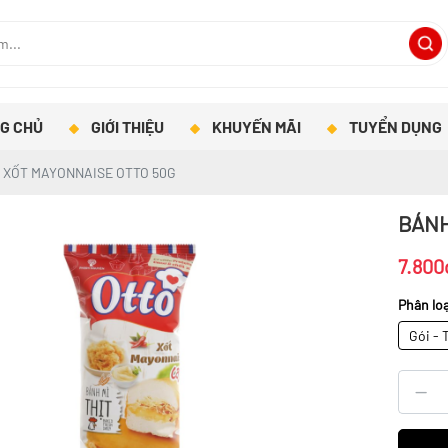
G CHỦ
GIỚI THIỆU
KHUYẾN MÃI
TUYỂN DỤNG
T XỐT MAYONNAISE OTTO 50G
BÁNH
7.800
Phân loạ
Gói - 