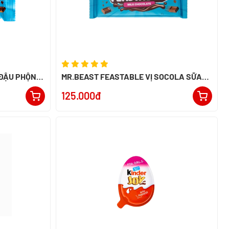
 ĐẬU PHỘNG
MR.BEAST FEASTABLE VỊ SOCOLA SỮA
60G - NK PERU
125.000đ