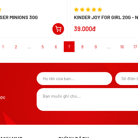
SER MINIONS 30G
KINDER JOY FOR GIRL 20G - 
39.000đ
1
2
...
5
6
7
8
9
...
16
17
ược