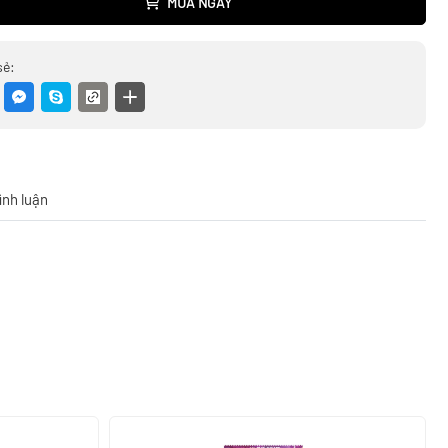
MUA NGAY
sẻ:
ình luận