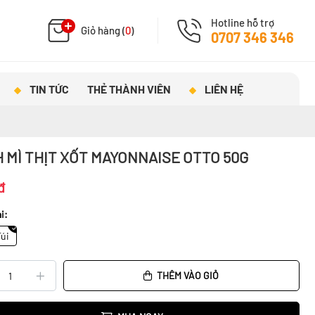
Hotline hỗ trợ
Giỏ hàng (
0
)
0707 346 346
TIN TỨC
THẺ THÀNH VIÊN
LIÊN HỆ
 MÌ THỊT XỐT MAYONNAISE OTTO 50G
đ
i:
Túi
THÊM VÀO GIỎ