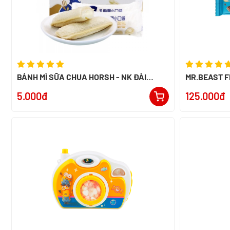
BÁNH MÌ SỮA CHUA HORSH - NK ĐÀI
MR.BEAST F
LOAN
60G - NK P
5.000đ
125.000đ