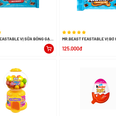
EASTABLE VỊ SỮA BỎNG GẠO
MR.BEAST FEASTABLE VỊ BƠ
ERU
60G - NK PERU
125.000đ