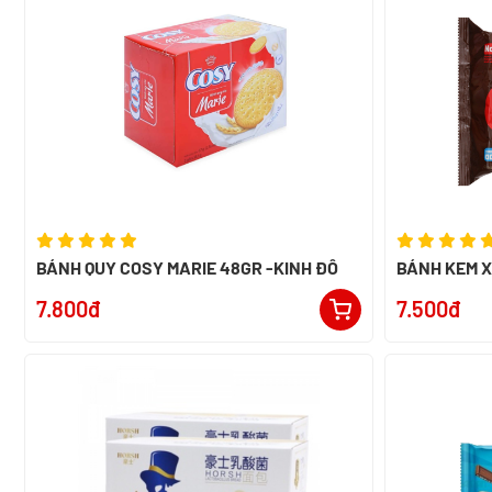
BÁNH QUY COSY MARIE 48GR -KINH ĐÔ
BÁNH KEM 
NABATI GÓI 
7.800đ
7.500đ