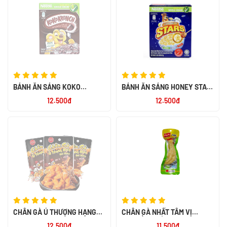
BÁNH ĂN SÁNG KOKO
BÁNH ĂN SÁNG HONEY STAR
KRUNCH 60X25G
20G
12.500đ
12.500đ
CHÂN GÀ Ủ THƯỢNG HẠNG
CHÂN GÀ NHẤT TÂM VỊ
RÚT XƯƠNG 32G
TRUYỀN THỐNG 40G
12.500đ
11.500đ