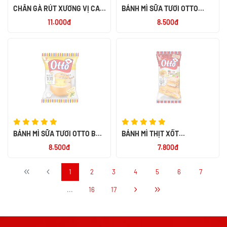
CHÂN GÀ RÚT XƯƠNG VỊ CAY
BÁNH MÌ SỮA TƯƠI OTTO
NGỌT ALACO 26G
SOCOLA 55G
11.000đ
8.500đ
BÁNH MÌ SỮA TƯƠI OTTO BƠ
BÁNH MÌ THỊT XỐT
SỮA 55G
MAYONNAISE CAY OTTO 50G
8.500đ
7.800đ
1
2
3
4
5
6
7
...
16
17