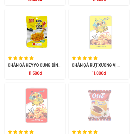
CHÂN GÀ HEYYO CUNG ĐÌNH
CHÂN GÀ RÚT XƯƠNG VỊ
32G
TRUYỀN THỐNG ALACO 26G
11.500đ
11.000đ