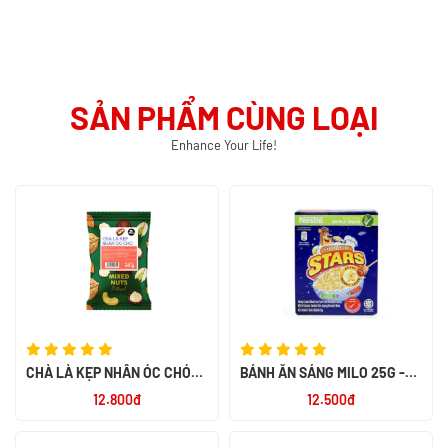
SẢN PHẨM CÙNG LOẠI
Enhance Your Life!
CHÀ LÀ KẸP NHÂN ÓC CHÓ
BÁNH ĂN SÁNG MILO 25G -
MIX NUTS 60G - SMILE NUTS
NK PHILIPPIN
12.800đ
12.500đ