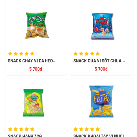
SNACK CHAY VỊ DA HEO
SNACK CUA VI SỐT CHUA
QUAY 32G
NGỌT 32G
5.700đ
5.700đ
SNACK HÀNH 32G
SNACK KHOAI TÂY VỊ MUỐI