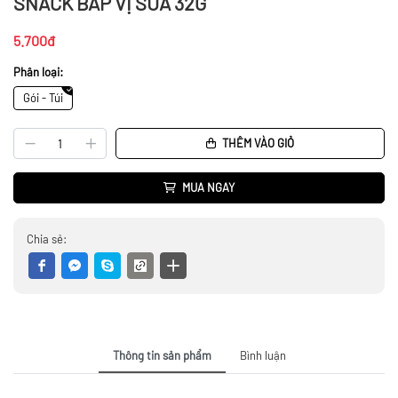
SNACK BẮP VỊ SỮA 32G
5.700đ
Phân loại:
Gói - Túi
THÊM VÀO GIỎ
MUA NGAY
Chia sẻ:
Thông tin sản phẩm
Bình luận