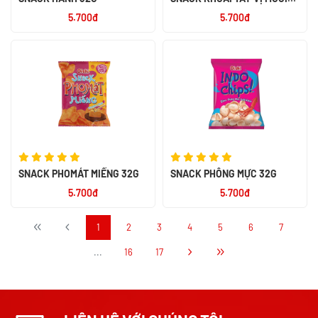
32G
5.700đ
5.700đ
SNACK PHOMÁT MIẾNG 32G
SNACK PHỒNG MỰC 32G
5.700đ
5.700đ
1
2
3
4
5
6
7
...
16
17