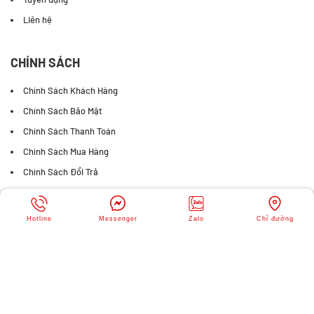
Liên hệ
CHÍNH SÁCH
Chính Sách Khách Hàng
Chính Sách Bảo Mật
Chính Sách Thanh Toán
Chính Sách Mua Hàng
Chính Sách Đổi Trả
FANPAGE FACEBOOK
Hotline
Messenger
Zalo
Chỉ đường
© Copyright
SIÊU THỊ JMART
. All rights reserved. Designed by
Webvps.vn