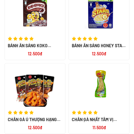
BÁNH ĂN SÁNG KOKO
BÁNH ĂN SÁNG HONEY STAR
KRUNCH 60X25G
20G
12.500đ
12.500đ
CHÂN GÀ Ủ THƯỢNG HẠNG
CHÂN GÀ NHẤT TÂM VỊ
RÚT XƯƠNG 32G
TRUYỀN THỐNG 40G
12.500đ
11.500đ