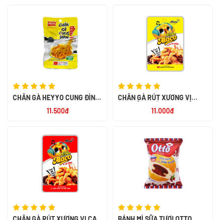
CHÂN GÀ HEYYO CUNG ĐÌNH
CHÂN GÀ RÚT XƯƠNG VỊ
32G
TRUYỀN THỐNG ALACO 26G
11.500đ
11.000đ
CHÂN GÀ RÚT XƯƠNG VỊ CAY
BÁNH MÌ SỮA TƯƠI OTTO