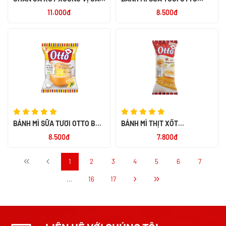
NGỌT ALACO 26G
SOCOLA 55G
11.000đ
8.500đ
BÁNH MÌ SỮA TƯƠI OTTO BƠ
BÁNH MÌ THỊT XỐT
SỮA 55G
MAYONNAISE OTTO 50G
8.500đ
7.800đ
1
2
3
4
5
6
7
...
16
17