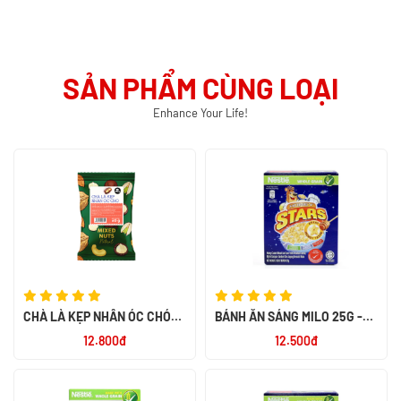
SẢN PHẨM CÙNG LOẠI
Enhance Your Life!
CHÀ LÀ KẸP NHÂN ÓC CHÓ
BÁNH ĂN SÁNG MILO 25G -
MIX NUTS 60G - SMILE NUTS
NK PHILIPPIN
12.800đ
12.500đ