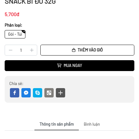
SNACK BÍ ĐỎ 32G
5.700đ
Phân loại:
Gói - Túi
THÊM VÀO GIỎ
MUA NGAY
Chia sẻ:
Thông tin sản phẩm
Bình luận