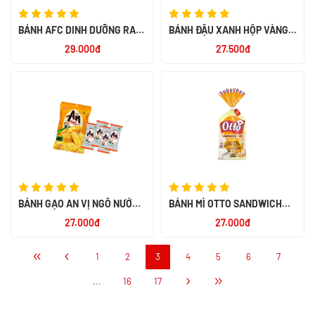
BÁNH AFC DINH DƯỠNG RAU
BÁNH ĐẬU XANH HỘP VÀNG
AW 200G
190G -TH
29.000đ
27.500đ
BÁNH GẠO AN VỊ NGÔ NƯỚNG
BÁNH MÌ OTTO SANDWICH
BƠ 120G
TƯƠI LẠT 450 -PN
27.000đ
27.000đ
1
2
3
4
5
6
7
...
16
17