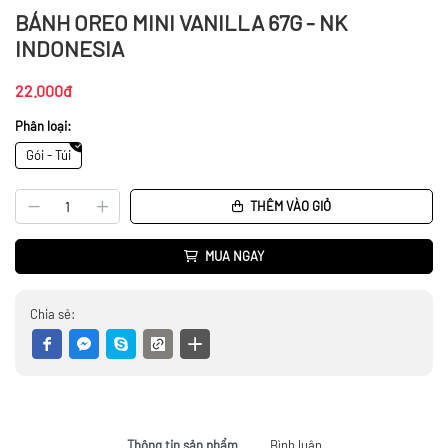
BÁNH OREO MINI VANILLA 67G - NK
INDONESIA
22.000đ
Phân loại:
Gói - Túi
THÊM VÀO GIỎ
MUA NGAY
Chia sẻ:
Thông tin sản phẩm
Bình luận