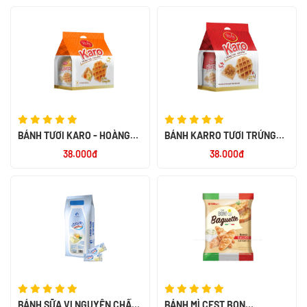
BÁNH TƯƠI KARO - HOÀNG
BÁNH KARRO TƯƠI TRỨNG
KIM 156G
CHÀ BÔNG 156G
38.000đ
38.000đ
BÁNH SỮA VỊ NGUYÊN CHẤT -
BÁNH MÌ CEST BON