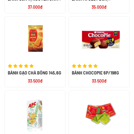
LOTHAMILK
BAGUETTE VỊ BƠ TỎI ĐÚT LÒ
37.000đ
35.000đ
180G
BÁNH GẠO CHÀ BÔNG 145,6G
BÁNH CHOCOPIE 6P/198G
33.500đ
33.500đ