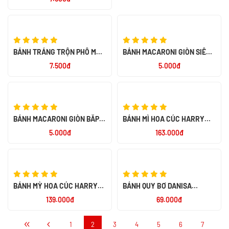
BÁNH TRÁNG TRỘN PHÔ MAI
BÁNH MACARONI GIÒN SIÊU
20G
CAY HIỆU RONI 26G - NK
7.500đ
5.000đ
INDONESIA
BÁNH MACARONI GIÒN BẮP
BÁNH MÌ HOA CÚC HARRY
RANG HIỆU RONI 26G - NK
500G - NK PHÁP
5.000đ
163.000đ
INDONESIA
BÁNH QUY BƠ DANISA
BUTTER 200G - NK
69.000đ
INDONESIA