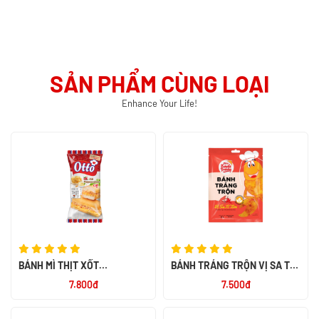
SẢN PHẨM CÙNG LOẠI
Enhance Your Life!
BÁNH MÌ THỊT XỐT
BÁNH TRÁNG TRỘN VỊ SA TẾ
MAYONNAISE CAY OTTO 50G
TÔM 23G
7.800đ
7.500đ