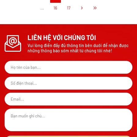
BÁNH MỲ HOA CÚC HARRYS
ĐỨC 210G
139.000đ
1
2
3
4
5
6
7
...
16
17
LIÊN HỆ VỚI CHÚNG TÔI
Vui lòng điền đầy đủ thông tin bên dưới để nhận được
những thông báo sớm nhất từ chúng tôi nhé!