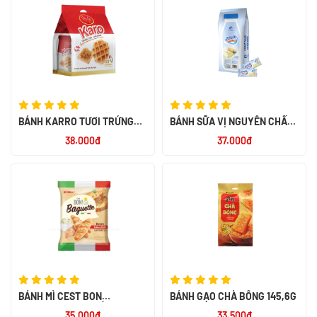
BÁNH KARRO TƯƠI TRỨNG
BÁNH SỮA VỊ NGUYÊN CHẤT -
CHÀ BÔNG 156G
LOTHAMILK
38.000đ
37.000đ
BÁNH MÌ CEST BON
BÁNH GẠO CHÀ BÔNG 145,6G
BAGUETTE VỊ BƠ TỎI ĐÚT LÒ
35.000đ
33.500đ