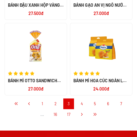
BÁNH ĐẬU XANH HỘP VÀNG
BÁNH GẠO AN VỊ NGÔ NƯỚNG
190G -TH
BƠ 120G
27.500đ
27.000đ
BÁNH MÌ OTTO SANDWICH
BÁNH MÌ HOA CÚC NGÀN LỚP
TƯƠI LẠT 450 -PN
120GR*24
27.000đ
24.000đ
1
2
3
4
5
6
7
...
16
17