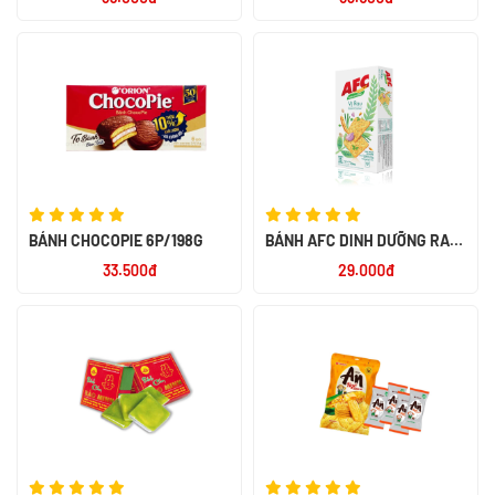
180G
BÁNH CHOCOPIE 6P/198G
BÁNH AFC DINH DƯỠNG RAU
AW 200G
33.500đ
29.000đ