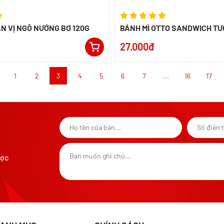
N VỊ NGÔ NƯỚNG BƠ 120G
BÁNH MÌ OTTO SANDWICH TƯƠ
PN
27.000đ
1
2
3
4
5
6
7
...
16
17
ược