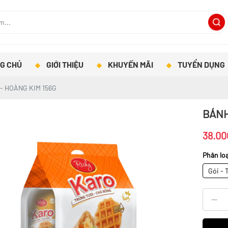
G CHỦ
GIỚI THIỆU
KHUYẾN MÃI
TUYỂN DỤNG
- HOÀNG KIM 156G
BÁNH
38.00
Phân loạ
Gói - 