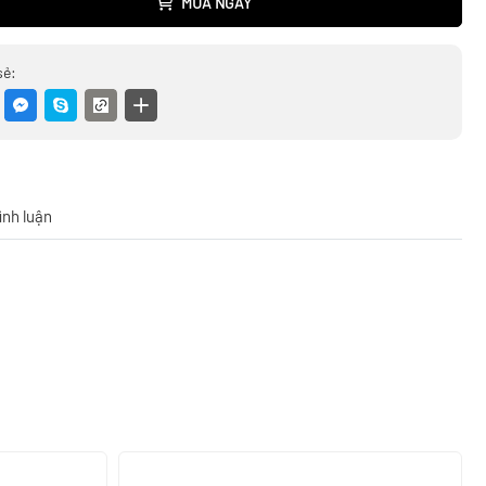
MUA NGAY
sẻ:
ình luận