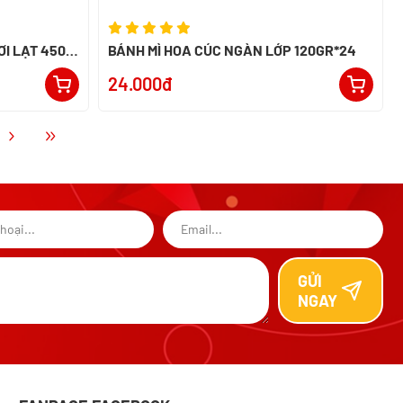
I LẠT 450 -
BÁNH MÌ HOA CÚC NGÀN LỚP 120GR*24
24.000đ
GỬI
NGAY