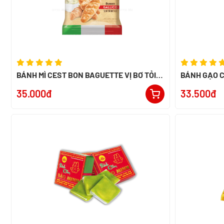
BÁNH MÌ CEST BON BAGUETTE VỊ BƠ TỎI
BÁNH GẠO C
ĐÚT LÒ 180G
35.000đ
33.500đ