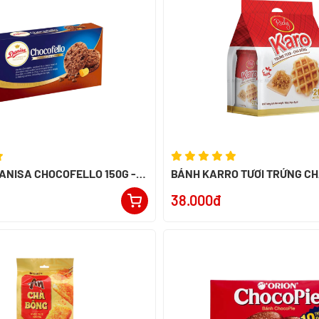
ANISA CHOCOFELLO 150G -
BÁNH KARRO TƯƠI TRỨNG C
IA
156G
38.000đ