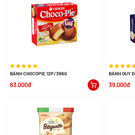
BÁNH CHOCOPIE 12P/396G
BÁNH QUY D
NK INDONES
63.000đ
39.000đ