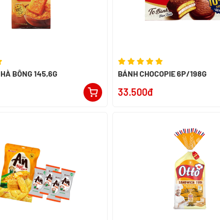
HÀ BÔNG 145,6G
BÁNH CHOCOPIE 6P/198G
33.500đ