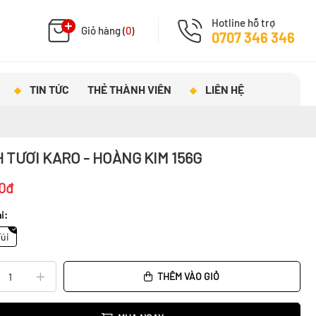
Hotline hỗ trợ
Giỏ hàng (
0
)
0707 346 346
TIN TỨC
THẺ THÀNH VIÊN
LIÊN HỆ
 TƯƠI KARO - HOÀNG KIM 156G
0đ
i:
Túi
THÊM VÀO GIỎ