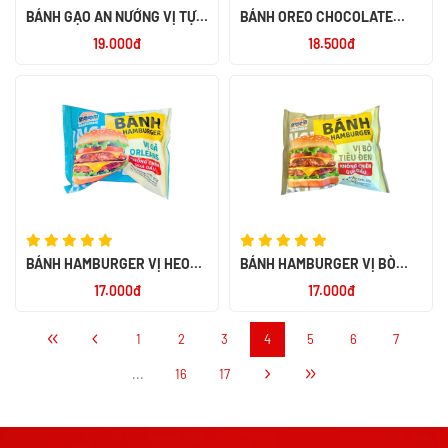
BÁNH GẠO AN NƯỚNG VỊ TỰ
BÁNH OREO CHOCOLATE
NHIÊN 151.2G
137GR- INDONESIA
19.000đ
18.500đ
BÁNH HAMBURGER VỊ HEO
BÁNH HAMBURGER VỊ BÒ
CAY 85G
TIÊU ĐEN 85G
17.000đ
17.000đ
1
2
3
4
5
6
7
...
16
17