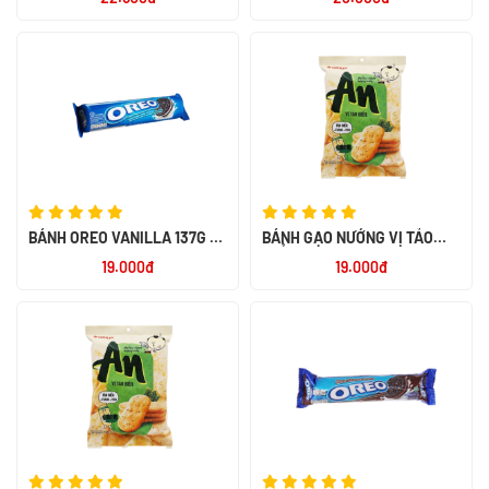
NHẬT BẢN
BÁNH OREO VANILLA 137G -
BÁNH GẠO NƯỚNG VỊ TẢO
NK INDONESIA
BIỂN 111.3G
19.000đ
19.000đ