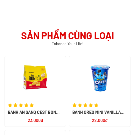
SẢN PHẨM CÙNG LOẠI
Enhance Your Life!
BÁNH ĂN SÁNG CEST BON
BÁNH OREO MINI VANILLA
SỢI THỊT GÀ SỐT KEM
67G - NK INDONESIA
23.000đ
22.000đ