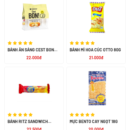
BÁNH ĂN SÁNG C`EST BON
BÁNH MÌ HOA CÚC OTTO 80G
SỢI THỊT GÀ 85G
22.000đ
21.000đ
BÁNH RITZ SANDWICH
MỰC BENTO CAY NGỌT 18G
CRACKER CHEESE 118G - NK
22.500đ
20.000đ