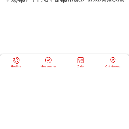
© Copyright
SIÊU THỊ JMART
. All rights reserved. Designed by
Webvps.vn
Hotline
Messenger
Zalo
Chỉ đường