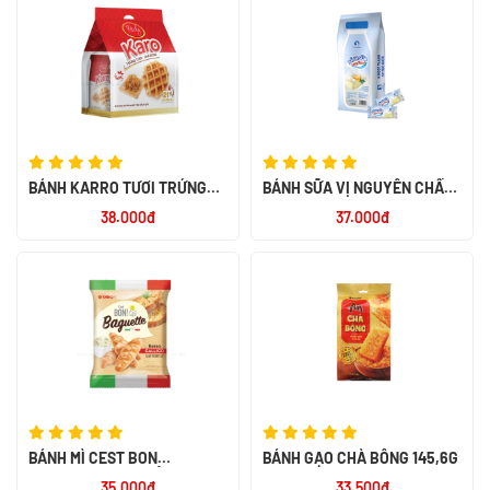
BÁNH KARRO TƯƠI TRỨNG
BÁNH SỮA VỊ NGUYÊN CHẤT -
CHÀ BÔNG 156G
LOTHAMILK
38.000đ
37.000đ
BÁNH MÌ CEST BON
BÁNH GẠO CHÀ BÔNG 145,6G
BAGUETTE VỊ BƠ TỎI ĐÚT LÒ
35.000đ
33.500đ