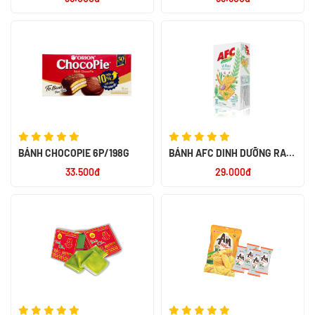
180G
BÁNH CHOCOPIE 6P/198G
BÁNH AFC DINH DƯỠNG RAU
AW 200G
33.500đ
29.000đ