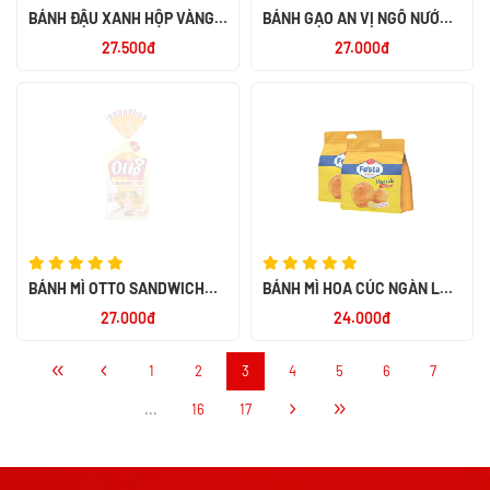
BÁNH ĐẬU XANH HỘP VÀNG
BÁNH GẠO AN VỊ NGÔ NƯỚNG
190G -TH
BƠ 120G
27.500đ
27.000đ
BÁNH MÌ OTTO SANDWICH
BÁNH MÌ HOA CÚC NGÀN LỚP
TƯƠI LẠT 450 -PN
120GR*24
27.000đ
24.000đ
1
2
3
4
5
6
7
...
16
17