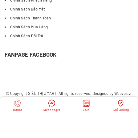
Khuyến mãi
Tuyển dụng
Liên hệ
CHÍNH SÁCH
Chính Sách Khách Hàng
Chính Sách Bảo Mật
Chính Sách Thanh Toán
Chính Sách Mua Hàng
Chính Sách Đổi Trả
FANPAGE FACEBOOK
Hotline
Messenger
Zalo
Chỉ đường