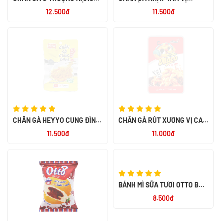
RÚT XƯƠNG 32G
TRUYỀN THỐNG 40G
12.500đ
11.500đ
CHÂN GÀ HEYYO CUNG ĐÌNH
CHÂN GÀ RÚT XƯƠNG VỊ CAY
32G
NGỌT ALACO 26G
11.500đ
11.000đ