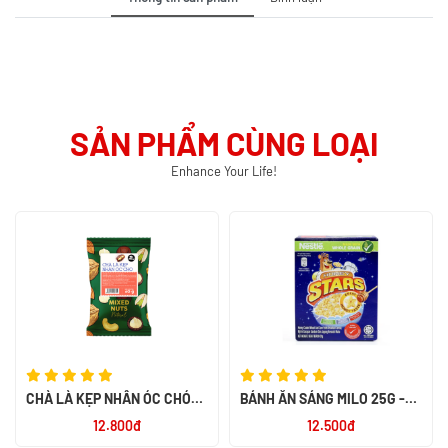
SẢN PHẨM CÙNG LOẠI
Enhance Your Life!
CHÀ LÀ KẸP NHÂN ÓC CHÓ
BÁNH ĂN SÁNG MILO 25G -
MIX NUTS 60G - SMILE NUTS
NK PHILIPPIN
12.800đ
12.500đ