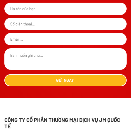
LIÊN HỆ VỚI CHÚNG TÔI
Vui lòng điền đầy đủ thông tin bên dưới để nhận được
những thông báo sớm nhất từ chúng tôi nhé!
GỬI
NGAY