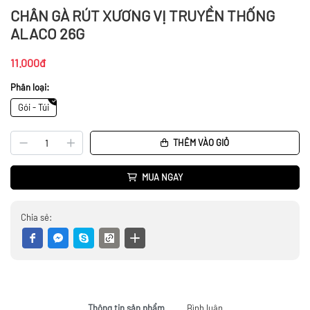
CHÂN GÀ RÚT XƯƠNG VỊ TRUYỀN THỐNG
ALACO 26G
11.000đ
Phân loại:
Gói - Túi
THÊM VÀO GIỎ
MUA NGAY
Chia sẻ:
Thông tin sản phẩm
Bình luận