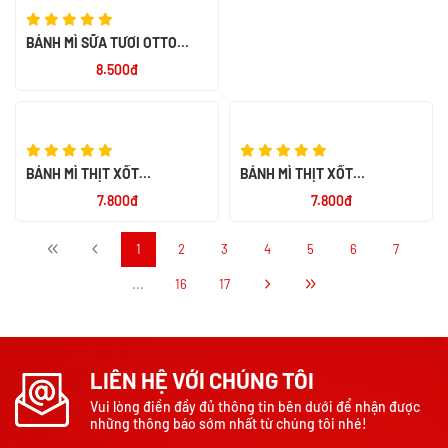
BÁNH MÌ SỮA TƯƠI OTTO
BÁNH MÌ SỮA TƯƠI OTTO BƠ
SOCOLA 55G
SỮA 55G
8.500đ
8.500đ
BÁNH MÌ THỊT XỐT
BÁNH MÌ THỊT XỐT
MAYONNAISE OTTO 50G
MAYONNAISE CAY OTTO 50G
7.800đ
7.800đ
1
2
3
4
5
6
7
...
16
17