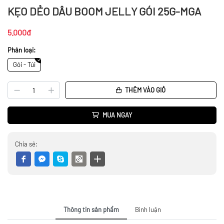
KẸO DẺO DÂU BOOM JELLY GÓI 25G-MGA
5.000đ
Phân loại:
Gói - Túi
THÊM VÀO GIỎ
MUA NGAY
Chia sẻ:
Thông tin sản phẩm
Bình luận