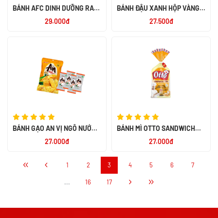
BÁNH AFC DINH DƯỠNG RAU
BÁNH ĐẬU XANH HỘP VÀNG
AW 200G
190G -TH
29.000đ
27.500đ
BÁNH GẠO AN VỊ NGÔ NƯỚNG
BÁNH MÌ OTTO SANDWICH
BƠ 120G
TƯƠI LẠT 450 -PN
27.000đ
27.000đ
1
2
3
4
5
6
7
...
16
17