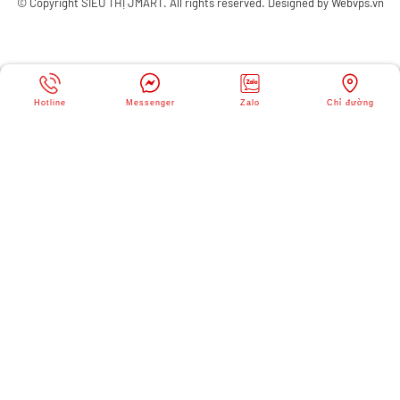
© Copyright
SIÊU THỊ JMART
. All rights reserved. Designed by
Webvps.vn
Hotline
Messenger
Zalo
Chỉ đường