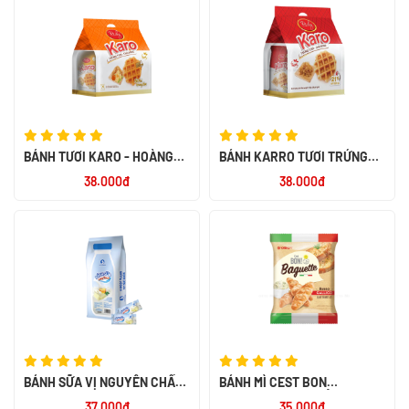
BÁNH TƯƠI KARO - HOÀNG
BÁNH KARRO TƯƠI TRỨNG
KIM 156G
CHÀ BÔNG 156G
38.000đ
38.000đ
BÁNH SỮA VỊ NGUYÊN CHẤT -
BÁNH MÌ CEST BON
LOTHAMILK
BAGUETTE VỊ BƠ TỎI ĐÚT LÒ
37.000đ
35.000đ