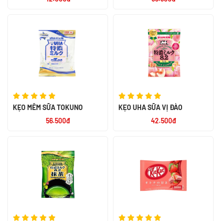
KẸO MỀM SỮA TOKUNO
KẸO UHA SỮA VỊ ĐÀO
56.500đ
42.500đ