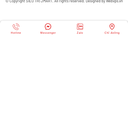
© Copyright
SIÊU THỊ JMART
. All rights reserved. Designed by
Webvps.vn
Hotline
Messenger
Zalo
Chỉ đường