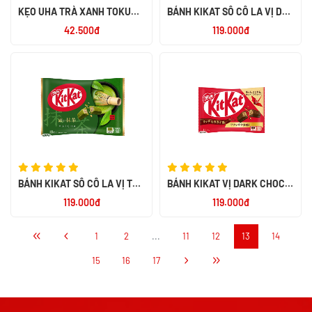
KẸO UHA TRÀ XANH TOKUNO
BÁNH KIKAT SÔ CÔ LA VỊ DÂU
58G
NHẬT
42.500đ
119.000đ
BÁNH KIKAT SÔ CÔ LA VỊ TRÀ
BÁNH KIKAT VỊ DARK CHOCO
XANH NHẬT
NHẬT
119.000đ
119.000đ
1
2
...
11
12
13
14
15
16
17