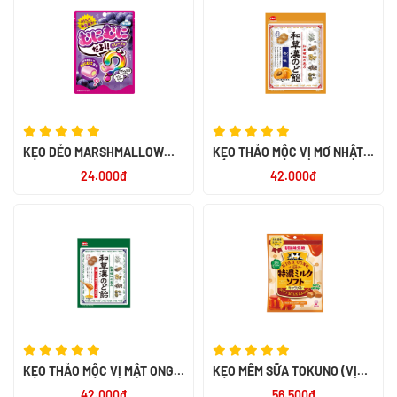
KẸO DẺO MARSHMALLOW
KẸO THẢO MỘC VỊ MƠ NHẬT
EIWA VỊ NHO
BẢN
24.000đ
42.000đ
KẸO THẢO MỘC VỊ MẬT ONG
KẸO MỀM SỮA TOKUNO (VỊ
NHẬT BẢN
CARAMEL)
42.000đ
56.500đ