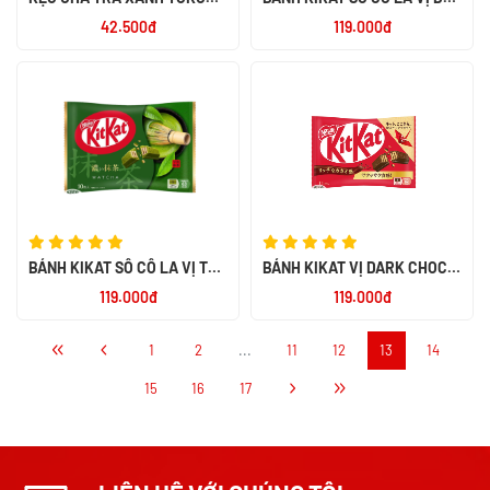
58G
NHẬT
42.500đ
119.000đ
BÁNH KIKAT SÔ CÔ LA VỊ TRÀ
BÁNH KIKAT VỊ DARK CHOCO
XANH NHẬT
NHẬT
119.000đ
119.000đ
1
2
...
11
12
13
14
15
16
17