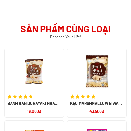
SẢN PHẨM CÙNG LOẠI
Enhance Your Life!
BÁNH RÁN DORAYAKI NHÂN
KẸO MARSHMALLOW EIWA
ĐẬU ĐỎ
CHOCO & CHOCO
19.000đ
43.500đ