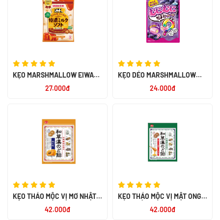
KẸO MARSHMALLOW EIWA
KẸO DẺO MARSHMALLOW
MINI
EIWA VỊ NHO
27.000đ
24.000đ
KẸO THẢO MỘC VỊ MƠ NHẬT
KẸO THẢO MỘC VỊ MẬT ONG
BẢN
NHẬT BẢN
42.000đ
42.000đ