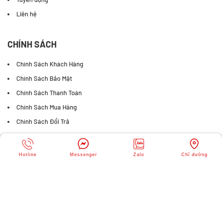
Liên hệ
CHÍNH SÁCH
Chính Sách Khách Hàng
Chính Sách Bảo Mật
Chính Sách Thanh Toán
Chính Sách Mua Hàng
Chính Sách Đổi Trả
FANPAGE FACEBOOK
Hotline
Messenger
Zalo
Chỉ đường
© Copyright
SIÊU THỊ JMART
. All rights reserved. Designed by
Webvps.vn