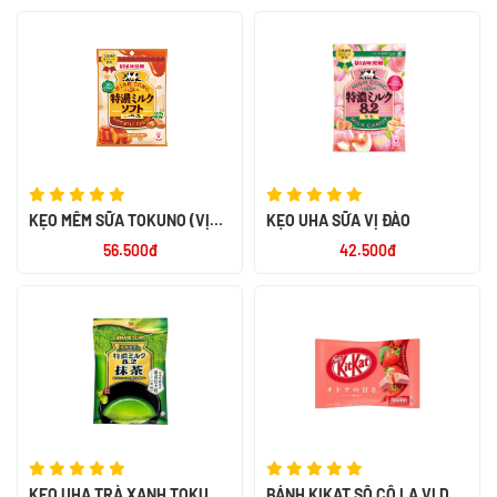
KẸO MỀM SỮA TOKUNO (VỊ
KẸO UHA SỮA VỊ ĐÀO
CARAMEL)
56.500đ
42.500đ
KẸO UHA TRÀ XANH TOKUNO
BÁNH KIKAT SÔ CÔ LA VỊ DÂU