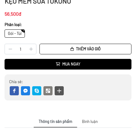
KẸO MỀM SỮA TOKUNO
56.500đ
Phân loại:
Gói - Túi
THÊM VÀO GIỎ
MUA NGAY
Chia sẻ:
Thông tin sản phẩm
Bình luận