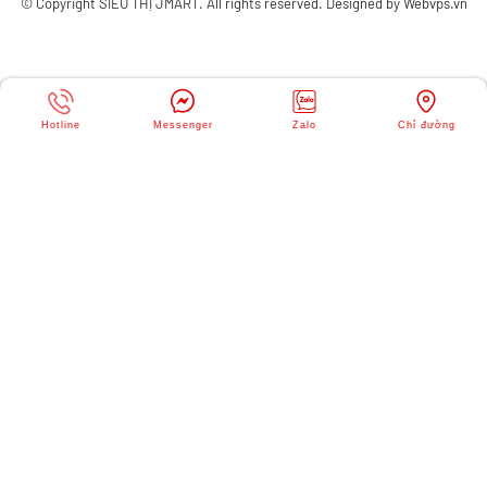
© Copyright
SIÊU THỊ JMART
. All rights reserved. Designed by
Webvps.vn
Hotline
Messenger
Zalo
Chỉ đường