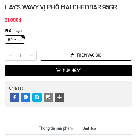
LAY’S WAVY VỊ PHÔ MAI CHEDDAR 95GR
21.000đ
Phân loại:
Gói - Túi
THÊM VÀO GIỎ
MUA NGAY
Chia sẻ:
Thông tin sản phẩm
Bình luận