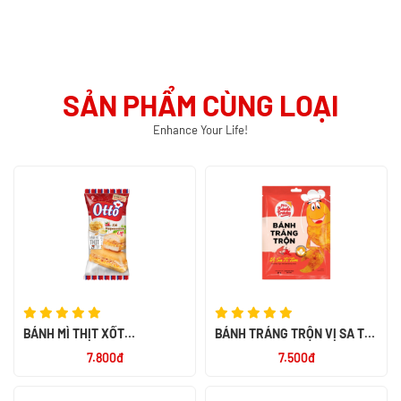
SẢN PHẨM CÙNG LOẠI
Enhance Your Life!
BÁNH MÌ THỊT XỐT
BÁNH TRÁNG TRỘN VỊ SA TẾ
MAYONNAISE CAY OTTO 50G
TÔM 23G
7.800đ
7.500đ