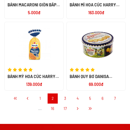
BÁNH MACARONI GIÒN BẮP
BÁNH MÌ HOA CÚC HARRY
RANG HIỆU RONI 26G - NK
500G - NK PHÁP
5.000đ
163.000đ
INDONESIA
BÁNH MỲ HOA CÚC HARRYS
BÁNH QUY BƠ DANISA
ĐỨC 210G
BUTTER 200G - NK
139.000đ
69.000đ
INDONESIA
1
2
3
4
5
6
7
...
16
17