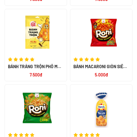
BÁNH TRÁNG TRỘN PHÔ MAI
BÁNH MACARONI GIÒN SIÊU
20G
CAY HIỆU RONI 26G - NK
7.500đ
5.000đ
INDONESIA