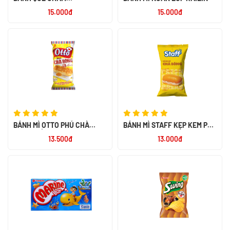
CHOCOLATE 40GR
15.000đ
15.000đ
BÁNH MÌ OTTO PHỦ CHÀ
BÁNH MÌ STAFF KẸP KEM PHÔ
BÔNG XỐT MAYONNAISE 55G
MAI 65G
13.500đ
13.000đ