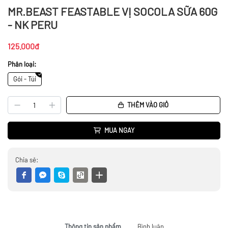
MR.BEAST FEASTABLE VỊ SOCOLA SỮA 60G
- NK PERU
125.000đ
Phân loại:
Gói - Túi
THÊM VÀO GIỎ
MUA NGAY
Chia sẻ:
Thông tin sản phẩm
Bình luận