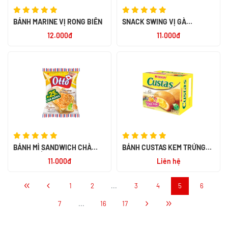
BÁNH MARINE VỊ RONG BIỂN
SNACK SWING VỊ GÀ
TARIYAKI 58G
12.000đ
11.000đ
BÁNH MÌ SANDWICH CHÀ
BÁNH CUSTAS KEM TRỨNG
BÔNG XỐT MAYONAISE CAY
2P 47G
11.000đ
Liên hệ
82.5G
1
2
...
3
4
5
6
7
...
16
17