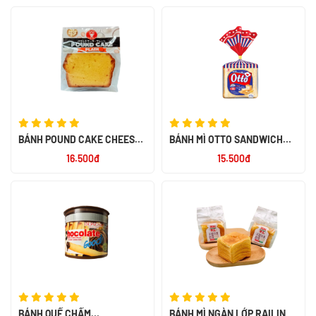
BÁNH POUND CAKE CHEESE
BÁNH MÌ OTTO SANDWICH
50G
TƯƠI LẠT 220 -PN
16.500đ
15.500đ
BÁNH QUẾ CHẤM
BÁNH MÌ NGÀN LỚP RAILIN