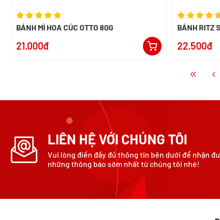
BÁNH MÌ HOA CÚC OTTO 80G
BÁNH RITZ
118G - NK N
21.000đ
22.500đ
LIÊN HỆ VỚI CHÚNG TÔI
Vui lòng điền đầy đủ thông tin bên dưới để nhận đ
những thông báo sớm nhất từ chúng tôi nhé!