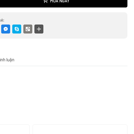
MUA NGAY
sẻ:
ình luận