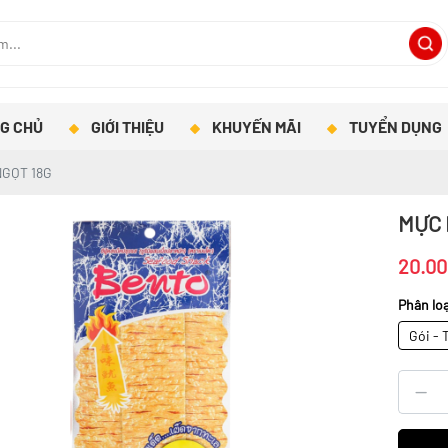
G CHỦ
GIỚI THIỆU
KHUYẾN MÃI
TUYỂN DỤNG
NGỌT 18G
MỰC 
20.0
Phân loạ
Gói - 