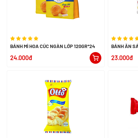
BÁNH MÌ HOA CÚC NGÀN LỚP 120GR*24
BÁNH ĂN SÁ
SỐT KEM
24.000đ
23.000đ