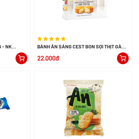
 - NK
BÁNH ĂN SÁNG C`EST BON SỢI THỊT GÀ
85G
22.000đ