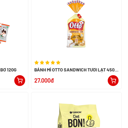
BƠ 120G
BÁNH MÌ OTTO SANDWICH TƯƠI LẠT 450 -
PN
27.000đ