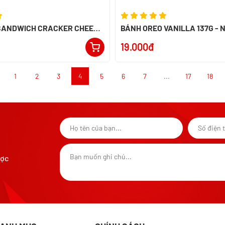
 SANDWICH CRACKER CHEESE
BÁNH OREO VANILLA 137G - 
HẬT BẢN
INDONESIA
19.000đ
1
2
3
4
5
6
7
...
17
18
ược