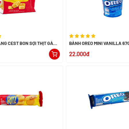
NG CEST BON SỢI THỊT GÀ
BÁNH OREO MINI VANILLA 67G
INDONESIA
22.000đ