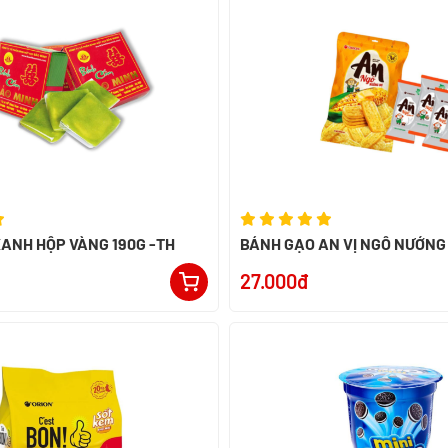
ANH HỘP VÀNG 190G -TH
BÁNH GẠO AN VỊ NGÔ NƯỚNG 
27.000đ