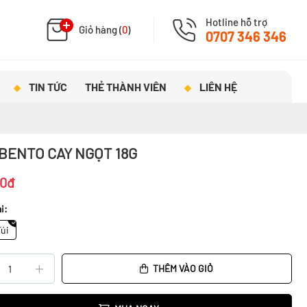
Hotline hỗ trợ
Giỏ hàng (
0
)
0707 346 346
TIN TỨC
THẺ THÀNH VIÊN
LIÊN HỆ
BENTO CAY NGỌT 18G
00đ
i:
Túi
THÊM VÀO GIỎ