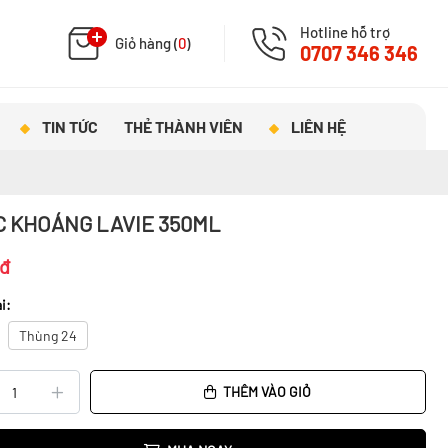
Hotline hỗ trợ
Giỏ hàng (
0
)
0707 346 346
TIN TỨC
THẺ THÀNH VIÊN
LIÊN HỆ
 KHOÁNG LAVIE 350ML
đ
i:
Thùng 24
THÊM VÀO GIỎ