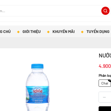
G CHỦ
GIỚI THIỆU
KHUYẾN MÃI
TUYỂN DỤNG
NƯỚC
4.900
Phân loạ
Chai