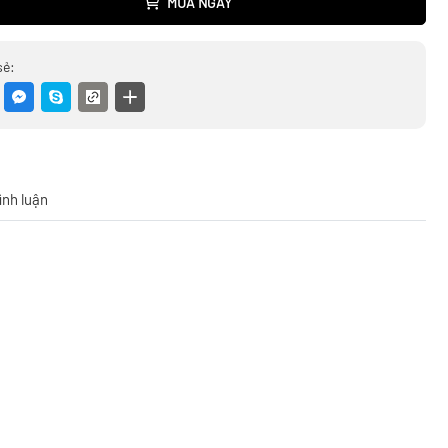
MUA NGAY
sẻ:
ình luận