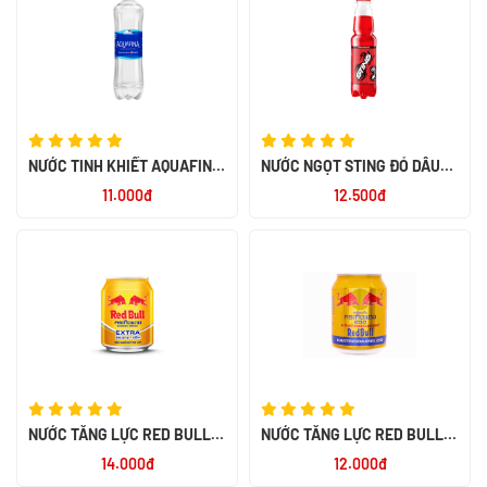
NƯỚC TINH KHIẾT AQUAFINA
NƯỚC NGỌT STING ĐỎ DÂU
1.5L
CHAI 330ML
11.000đ
12.500đ
NƯỚC TĂNG LỰC RED BULL
NƯỚC TĂNG LỰC RED BULL
VỚI VITAMIN VÀ KẼM 250ML -
250ML
14.000đ
12.000đ
NK THÁI LAN