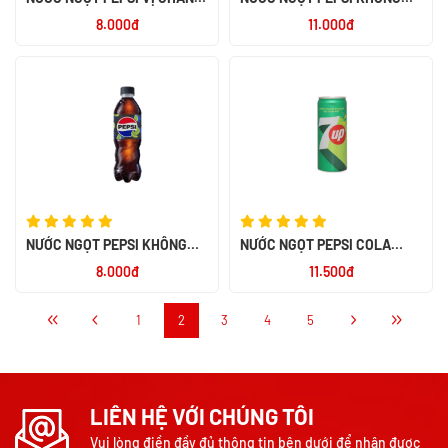
KHÔNG CALO CHAI 390ML
CALO LON CAO 320ML
8.000đ
11.000đ
NƯỚC NGỌT PEPSI KHÔNG
NƯỚC NGỌT PEPSI COLA
CALO CHAI 390ML
SLEEK LON 320ML
8.000đ
11.500đ
1
2
3
4
5
LIÊN HỆ VỚI CHÚNG TÔI
Vui lòng điền đầy đủ thông tin bên dưới để nhận được