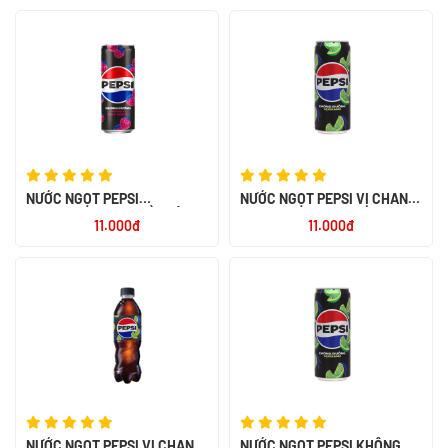
NƯỚC NGỌT PEPSI
NƯỚC NGỌT PEPSI VỊ CHANH
ZEROCALO PHÚC BỒN TỬ
KHÔNG CALO LON CAO
11.000đ
11.000đ
SLEEK LON 320ML
320ML
NƯỚC NGỌT PEPSI VỊ CHANH
NƯỚC NGỌT PEPSI KHÔNG