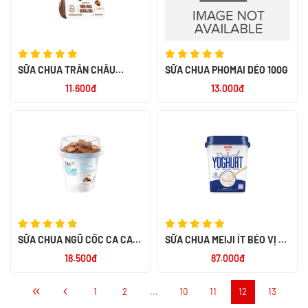
SỮA CHUA TRÂN CHÂU
SỮA CHUA PHOMAI DẺO 100G
ĐƯỜNG ĐEN 100G
11.600đ
13.000đ
SỮA CHUA NGŨ CỐC CA CAO
SỮA CHUA MEIJI ÍT BÉO VỊ TỰ
TH 110G
NHIÊN KHÔNG ĐƯỜNG 500G -
18.500đ
87.000đ
NK THÁI LAN
1
2
...
10
11
12
13