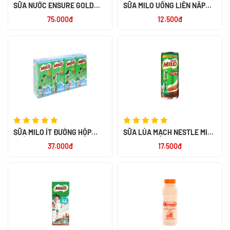
SỮA NƯỚC ENSURE GOLD
SỮA MILO UỐNG LIỀN NẮP
VIGOR 237 ML- NK MỸ
VẶN 210ML
75.000đ
12.500đ
SỮA MILO ÍT ĐƯỜNG HỘP
SỮA LÚA MẠCH NESTLE MILO
GIẤY 180ML
ACTIV GO LON 240ML
37.000đ
17.500đ