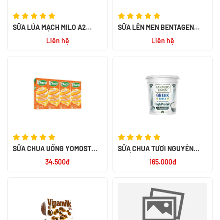
SỮA LÚA MẠCH MILO A2
SỮA LÊN MEN BENTAGEN
180ML
HƯƠNG CAM 300ML - NK
Liên hệ
Liên hệ
THÁI LAN
SỮA CHUA UỐNG YOMOST
SỮA CHUA TƯƠI NGUYÊN
CAM 4*170ML
CHẤT KHÔNG BÉO 500G - NK
34.500đ
165.000đ
ÚC