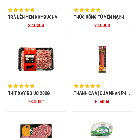
TRÀ LÊN MEN KOMBUCHA
THỨC UỐNG TỪ YẾN MẠCH
335ML
OATSIDE BARISTA BLEND 1L -
22.000đ
52.000đ
NK THÁI LAN
THỊT XAY BÒ ÚC 200G
THANH CÁ VỊ CUA NHÂN PHÔ
MAI NISSUI 30G - NK THÁI
68.000đ
14.500đ
LAN