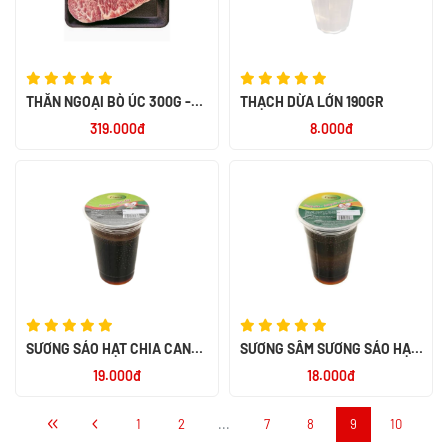
THĂN NGOẠI BÒ ÚC 300G -
THẠCH DỪA LỚN 190GR
AUS STRIPLOIN HOKUBEE
319.000đ
8.000đ
SƯƠNG SÁO HẠT CHIA CANA
SƯƠNG SÂM SƯƠNG SÁO HẠT
300G
CHIA 300G
19.000đ
18.000đ
1
2
...
7
8
9
10