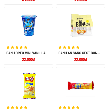
BÁNH OREO MINI VANILLA
BÁNH ĂN SÁNG C`EST BON
67G - NK INDONESIA
SỢI THỊT GÀ 85G
22.000đ
22.000đ