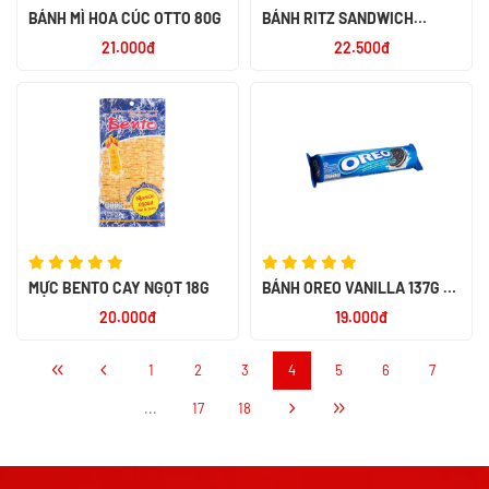
BÁNH MÌ HOA CÚC OTTO 80G
BÁNH RITZ SANDWICH
CRACKER CHEESE 118G - NK
21.000đ
22.500đ
NHẬT BẢN
MỰC BENTO CAY NGỌT 18G
BÁNH OREO VANILLA 137G -
NK INDONESIA
20.000đ
19.000đ
1
2
3
4
5
6
7
...
17
18