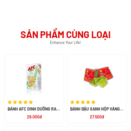
SẢN PHẨM CÙNG LOẠI
Enhance Your Life!
BÁNH AFC DINH DƯỠNG RAU
BÁNH ĐẬU XANH HỘP VÀNG
AW 200G
190G -TH
29.000đ
27.500đ