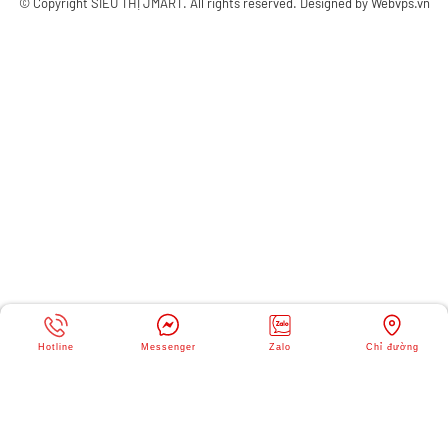
© Copyright
SIÊU THỊ JMART
. All rights reserved. Designed by
Webvps.vn
Hotline
Messenger
Zalo
Chỉ đường