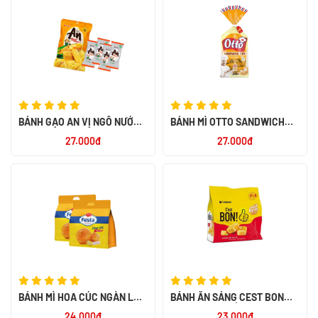
BÁNH GẠO AN VỊ NGÔ NƯỚNG
BÁNH MÌ OTTO SANDWICH
BƠ 120G
TƯƠI LẠT 450 -PN
27.000đ
27.000đ
BÁNH MÌ HOA CÚC NGÀN LỚP
BÁNH ĂN SÁNG CEST BON
120GR*24
SỢI THỊT GÀ SỐT KEM
24.000đ
23.000đ