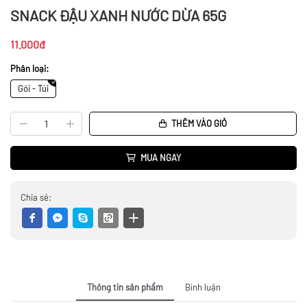
SNACK ĐẬU XANH NƯỚC DỪA 65G
11.000đ
Phân loại:
Gói - Túi
THÊM VÀO GIỎ
MUA NGAY
Chia sẻ:
Thông tin sản phẩm
Bình luận