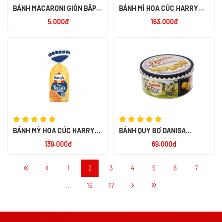
BÁNH MACARONI GIÒN BẮP
BÁNH MÌ HOA CÚC HARRY
RANG HIỆU RONI 26G - NK
500G - NK PHÁP
5.000đ
163.000đ
INDONESIA
BÁNH MỲ HOA CÚC HARRYS
BÁNH QUY BƠ DANISA
ĐỨC 210G
BUTTER 200G - NK
139.000đ
69.000đ
INDONESIA
1
2
3
4
5
6
7
...
16
17