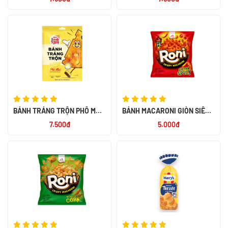
BÁNH TRÁNG TRỘN PHÔ MAI
BÁNH MACARONI GIÒN SIÊU
20G
CAY HIỆU RONI 26G - NK
7.500đ
5.000đ
INDONESIA