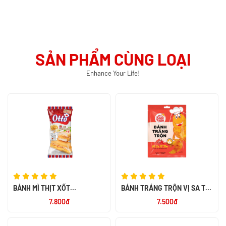
SẢN PHẨM CÙNG LOẠI
Enhance Your Life!
BÁNH MÌ THỊT XỐT
BÁNH TRÁNG TRỘN VỊ SA TẾ
MAYONNAISE CAY OTTO 50G
TÔM 23G
7.800đ
7.500đ