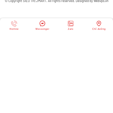
© Copyright
SIÊU THỊ JMART
. All rights reserved. Designed by
Webvps.vn
Hotline
Messenger
Zalo
Chỉ đường