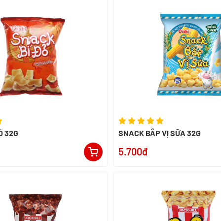
Ỏ 32G
SNACK BẮP VỊ SỮA 32G
5.700đ