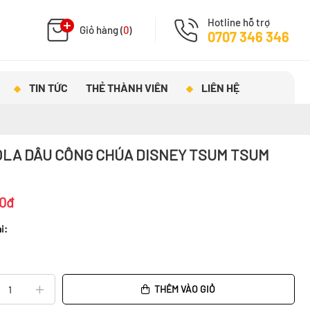
Hotline hỗ trợ
Giỏ hàng (
0
)
0707 346 346
TIN TỨC
THẺ THÀNH VIÊN
LIÊN HỆ
LA DÂU CÔNG CHÚA DISNEY TSUM TSUM
0đ
i:
THÊM VÀO GIỎ