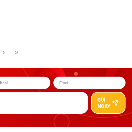
GỬI
NGAY