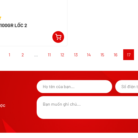
100GR LỐC 2
1
2
...
11
12
13
14
15
16
17
ược