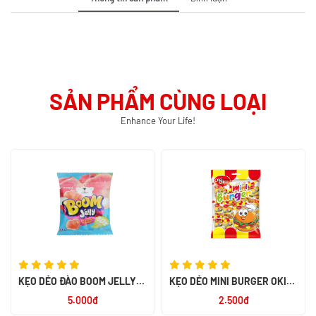
SẢN PHẨM CÙNG LOẠI
Enhance Your Life!
KẸO DẺO ĐÀO BOOM JELLY
KẸO DẺO MINI BURGER OKI
25G -MGA
OKI 10G
5.000đ
2.500đ