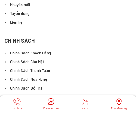
Khuyến mãi
Tuyển dụng
Liên hệ
CHÍNH SÁCH
Chính Sách Khách Hàng
Chính Sách Bảo Mật
Chính Sách Thanh Toán
Chính Sách Mua Hàng
Chính Sách Đổi Trả
FANPAGE FACEBOOK
Hotline
Messenger
Zalo
Chỉ đường