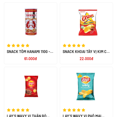
SNACK TÔM HANAMI 110G -
SNACK KHOAI TÂY VỊ KIM CHI
NK THÁI LAN
OSTAR 105G
61.000đ
22.000đ
LAY’S WAVY VỊ THĂN BÒ
LAY’S WAVY VỊ PHÔ MAI