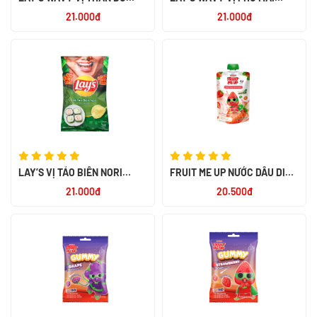
NƯỚNG TEXAS 95GR
CHEDDAR 95GR
21.000đ
21.000đ
LAY’S VỊ TẢO BIỂN NORI
FRUIT ME UP NƯỚC DÂU DINH
95GR
DƯỠNG 150ML
21.000đ
20.500đ