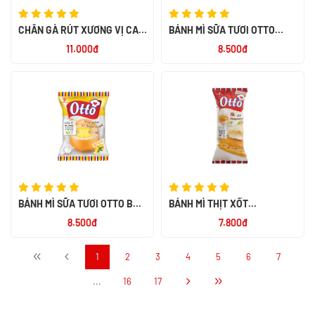
CHÂN GÀ RÚT XƯƠNG VỊ CAY
BÁNH MÌ SỮA TƯƠI OTTO
NGỌT ALACO 26G
SOCOLA 55G
11.000đ
8.500đ
BÁNH MÌ SỮA TƯƠI OTTO BƠ
BÁNH MÌ THỊT XỐT
SỮA 55G
MAYONNAISE OTTO 50G
8.500đ
7.800đ
1
2
3
4
5
6
7
...
16
17