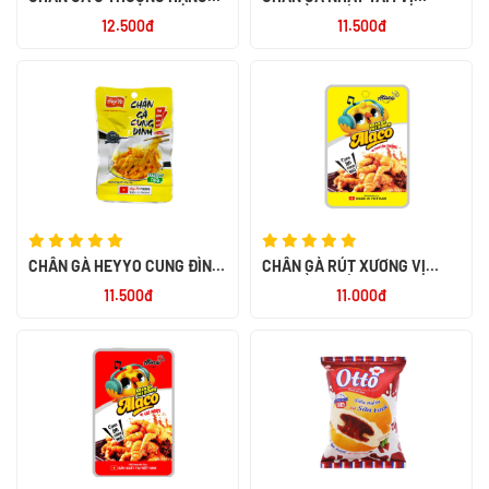
RÚT XƯƠNG 32G
TRUYỀN THỐNG 40G
12.500đ
11.500đ
CHÂN GÀ HEYYO CUNG ĐÌNH
CHÂN GÀ RÚT XƯƠNG VỊ
32G
TRUYỀN THỐNG ALACO 26G
11.500đ
11.000đ