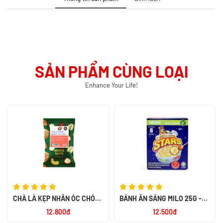
SẢN PHẨM CÙNG LOẠI
Enhance Your Life!
CHÀ LÀ KẸP NHÂN ÓC CHÓ
BÁNH ĂN SÁNG MILO 25G -
MIX NUTS 60G - SMILE NUTS
NK PHILIPPIN
12.800đ
12.500đ