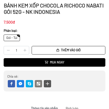
BÁNH KEM XỐP CHOCOLA RICHOCO NABATI
GÓI 52G - NK INDONESIA
7.500đ
Phân loại:
Gói - Túi
THÊM VÀO GIỎ
MUA NGAY
Chia sẻ:
Thông tin sản phẩm
Bình luận