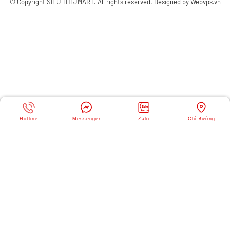
© Copyright
SIÊU THỊ JMART
. All rights reserved. Designed by
Webvps.vn
Hotline
Messenger
Zalo
Chỉ đường