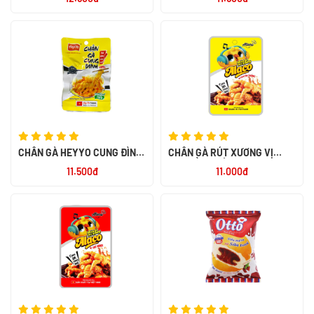
CHÂN GÀ HEYYO CUNG ĐÌNH
CHÂN GÀ RÚT XƯƠNG VỊ
32G
TRUYỀN THỐNG ALACO 26G
11.500đ
11.000đ