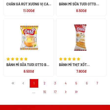
CHÂN GÀ RÚT XƯƠNG VỊ CAY
BÁNH MÌ SỮA TƯƠI OTTO
NGỌT ALACO 26G
SOCOLA 55G
11.000đ
8.500đ
BÁNH MÌ SỮA TƯƠI OTTO BƠ
BÁNH MÌ THỊT XỐT
SỮA 55G
MAYONNAISE OTTO 50G
8.500đ
7.800đ
1
2
3
4
5
6
7
...
16
17