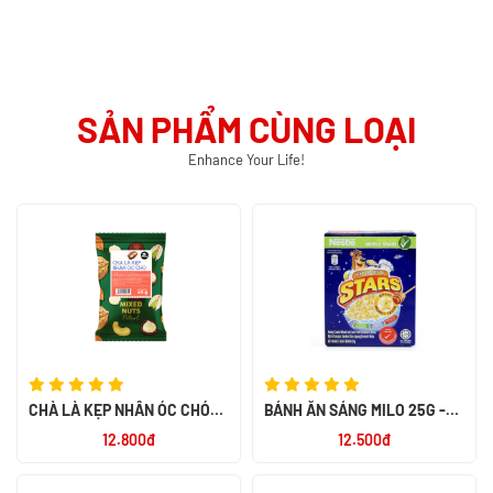
SẢN PHẨM CÙNG LOẠI
Enhance Your Life!
CHÀ LÀ KẸP NHÂN ÓC CHÓ
BÁNH ĂN SÁNG MILO 25G -
MIX NUTS 60G - SMILE NUTS
NK PHILIPPIN
12.800đ
12.500đ