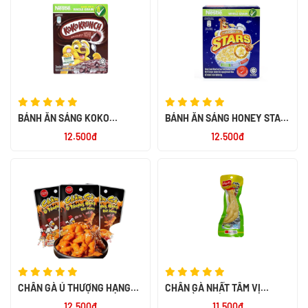
BÁNH ĂN SÁNG KOKO
BÁNH ĂN SÁNG HONEY STAR
KRUNCH 60X25G
20G
12.500đ
12.500đ
CHÂN GÀ Ủ THƯỢNG HẠNG
CHÂN GÀ NHẤT TÂM VỊ
RÚT XƯƠNG 32G
TRUYỀN THỐNG 40G
12.500đ
11.500đ