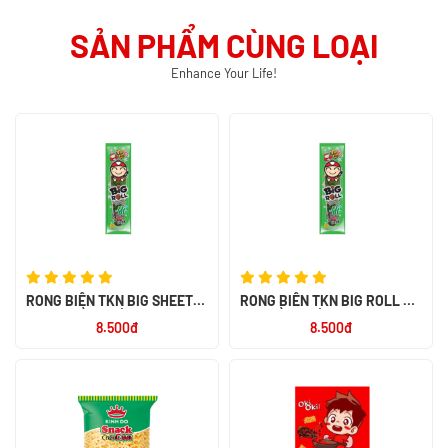
SẢN PHẨM CÙNG LOẠI
Enhance Your Life!
RONG BIỂN TKN BIG SHEET
RONG BIỂN TKN BIG ROLL VỊ
VỊ TRUYỀN THỐNG 3.2G - NK
TRUYỀN THỐNG 3G - NK THÁI
8.500đ
8.500đ
THÁI LAN
LAN