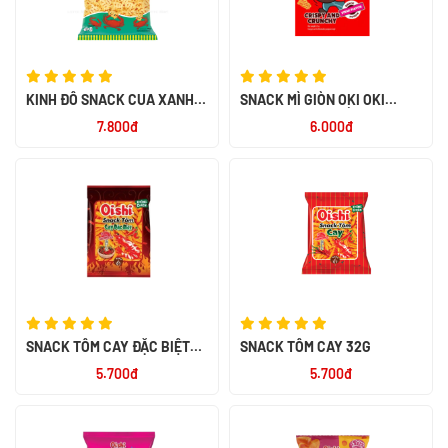
KINH ĐÔ SNACK CUA XANH
SNACK MÌ GIÒN OKI OKI
32G
HƯƠNG BÒ BÍT TẾT 23G
7.800đ
6.000đ
SNACK TÔM CAY ĐẶC BIỆT
SNACK TÔM CAY 32G
32G
5.700đ
5.700đ