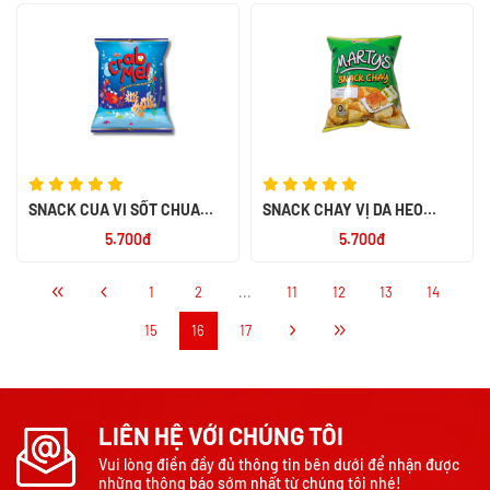
SNACK CUA VI SỐT CHUA
SNACK CHAY VỊ DA HEO
NGỌT 32G
QUAY 32G
5.700đ
5.700đ
1
2
...
11
12
13
14
15
16
17
LIÊN HỆ VỚI CHÚNG TÔI
Vui lòng điền đầy đủ thông tin bên dưới để nhận được
những thông báo sớm nhất từ chúng tôi nhé!