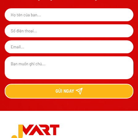
GỬI
NGAY