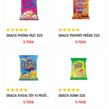
SNACK PHỒNG MỰC 32G
SNACK PHOMÁT MIẾNG 32G
5.700đ
5.700đ
SNACK KHOAI TÂY VỊ MUỐI
SNACK HÀNH 32G
32G
5.700đ
5.700đ