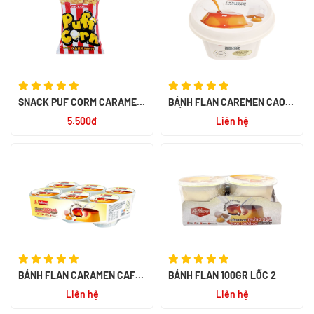
SNACK PUF CORM CARAMEL
BÁNH FLAN CAREMEN CAO
45G
CẤP 80GR
5.500đ
Liên hệ
BÁNH FLAN CARAMEN CAFE
BÁNH FLAN 100GR LỐC 2
SỮA DỪA 82GR
Liên hệ
Liên hệ