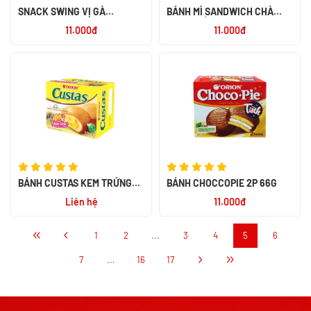
SNACK SWING VỊ GÀ
BÁNH MÌ SANDWICH CHÀ
TARIYAKI 58G
BÔNG XỐT MAYONAISE CAY
11.000đ
11.000đ
82.5G
BÁNH CUSTAS KEM TRỨNG
BÁNH CHOCCOPIE 2P 66G
2P 47G
Liên hệ
11.000đ
1
2
...
3
4
5
6
7
...
16
17