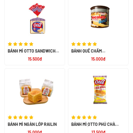
BÁNH MÌ OTTO SANDWICH
BÁNH QUẾ CHẤM
TƯƠI LẠT 220 -PN
CHOCOLATE 40GR
15.500đ
15.000đ
BÁNH MÌ NGÀN LỚP RAILIN
BÁNH MÌ OTTO PHỦ CHÀ
BÔNG XỐT MAYONNAISE 55G
15.000đ
13.500đ