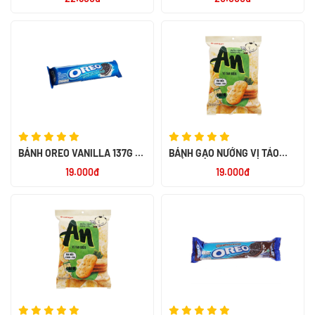
NHẬT BẢN
BÁNH OREO VANILLA 137G -
BÁNH GẠO NƯỚNG VỊ TẢO
NK INDONESIA
BIỂN 111.3G
19.000đ
19.000đ