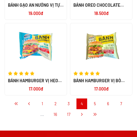
BÁNH GẠO AN NƯỚNG VỊ TỰ
BÁNH OREO CHOCOLATE
NHIÊN 151.2G
137GR- INDONESIA
19.000đ
18.500đ
BÁNH HAMBURGER VỊ HEO
BÁNH HAMBURGER VỊ BÒ
CAY 85G
TIÊU ĐEN 85G
17.000đ
17.000đ
1
2
3
4
5
6
7
...
16
17