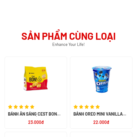
SẢN PHẨM CÙNG LOẠI
Enhance Your Life!
BÁNH ĂN SÁNG CEST BON
BÁNH OREO MINI VANILLA
SỢI THỊT GÀ SỐT KEM
67G - NK INDONESIA
23.000đ
22.000đ