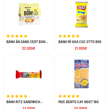
BÁNH ĂN SÁNG C`EST BON
BÁNH MÌ HOA CÚC OTTO 80G
SỢI THỊT GÀ 85G
22.000đ
21.000đ
BÁNH RITZ SANDWICH
MỰC BENTO CAY NGỌT 18G
CRACKER CHEESE 118G - NK
22.500đ
20.000đ