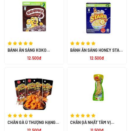
BÁNH ĂN SÁNG KOKO
BÁNH ĂN SÁNG HONEY STAR
KRUNCH 60X25G
20G
12.500đ
12.500đ
CHÂN GÀ Ủ THƯỢNG HẠNG
CHÂN GÀ NHẤT TÂM VỊ
RÚT XƯƠNG 32G
TRUYỀN THỐNG 40G
12.500đ
11.500đ