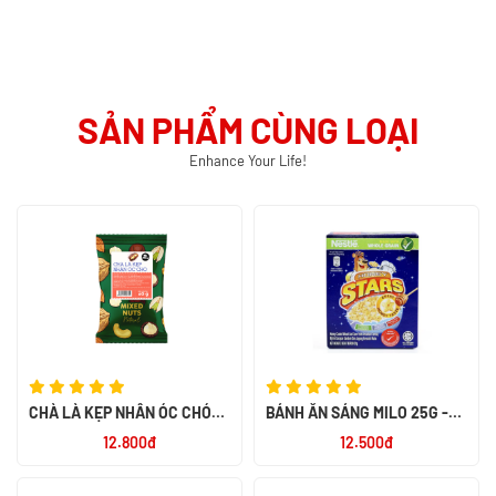
SẢN PHẨM CÙNG LOẠI
Enhance Your Life!
CHÀ LÀ KẸP NHÂN ÓC CHÓ
BÁNH ĂN SÁNG MILO 25G -
MIX NUTS 60G - SMILE NUTS
NK PHILIPPIN
12.800đ
12.500đ