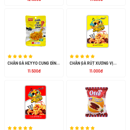
CHÂN GÀ HEYYO CUNG ĐÌNH
CHÂN GÀ RÚT XƯƠNG VỊ
32G
TRUYỀN THỐNG ALACO 26G
11.500đ
11.000đ