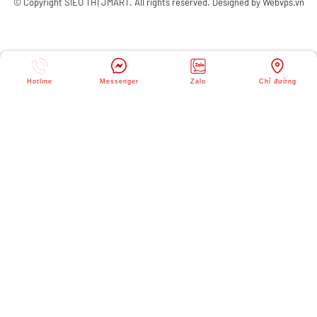
© Copyright
SIÊU THỊ JMART
. All rights reserved. Designed by
Webvps.vn
Hotline
Messenger
Zalo
Chỉ đường