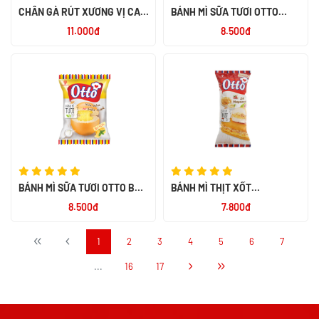
CHÂN GÀ RÚT XƯƠNG VỊ CAY
BÁNH MÌ SỮA TƯƠI OTTO
NGỌT ALACO 26G
SOCOLA 55G
11.000đ
8.500đ
BÁNH MÌ SỮA TƯƠI OTTO BƠ
BÁNH MÌ THỊT XỐT
SỮA 55G
MAYONNAISE OTTO 50G
8.500đ
7.800đ
1
2
3
4
5
6
7
...
16
17