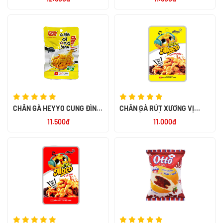
CHÂN GÀ HEYYO CUNG ĐÌNH
CHÂN GÀ RÚT XƯƠNG VỊ
32G
TRUYỀN THỐNG ALACO 26G
11.500đ
11.000đ