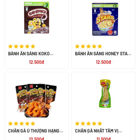
BÁNH ĂN SÁNG KOKO
BÁNH ĂN SÁNG HONEY STAR
KRUNCH 60X25G
20G
12.500đ
12.500đ
CHÂN GÀ Ủ THƯỢNG HẠNG
CHÂN GÀ NHẤT TÂM VỊ
RÚT XƯƠNG 32G
TRUYỀN THỐNG 40G
12.500đ
11.500đ