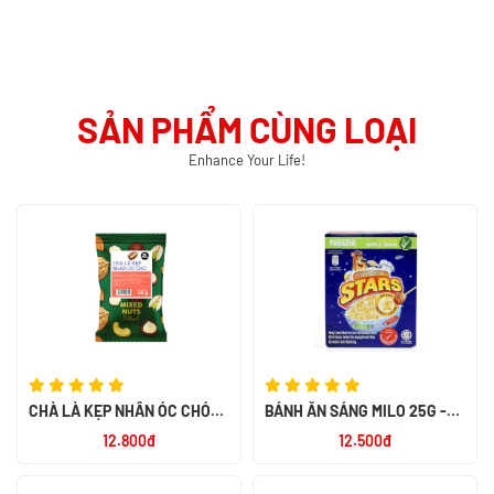
SẢN PHẨM CÙNG LOẠI
Enhance Your Life!
CHÀ LÀ KẸP NHÂN ÓC CHÓ
BÁNH ĂN SÁNG MILO 25G -
MIX NUTS 60G - SMILE NUTS
NK PHILIPPIN
12.800đ
12.500đ