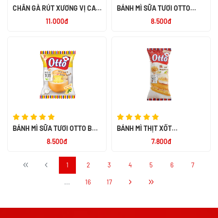
CHÂN GÀ RÚT XƯƠNG VỊ CAY
BÁNH MÌ SỮA TƯƠI OTTO
NGỌT ALACO 26G
SOCOLA 55G
11.000đ
8.500đ
BÁNH MÌ SỮA TƯƠI OTTO BƠ
BÁNH MÌ THỊT XỐT
SỮA 55G
MAYONNAISE OTTO 50G
8.500đ
7.800đ
1
2
3
4
5
6
7
...
16
17