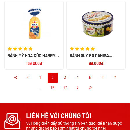
BÁNH MỲ HOA CÚC HARRYS
BÁNH QUY BƠ DANISA
ĐỨC 210G
BUTTER 200G - NK
139.000đ
69.000đ
INDONESIA
1
2
3
4
5
6
7
...
16
17
LIÊN HỆ VỚI CHÚNG TÔI
Vui lòng điền đầy đủ thông tin bên dưới để nhận được
những thông báo sớm nhất từ chúng tôi nhé!