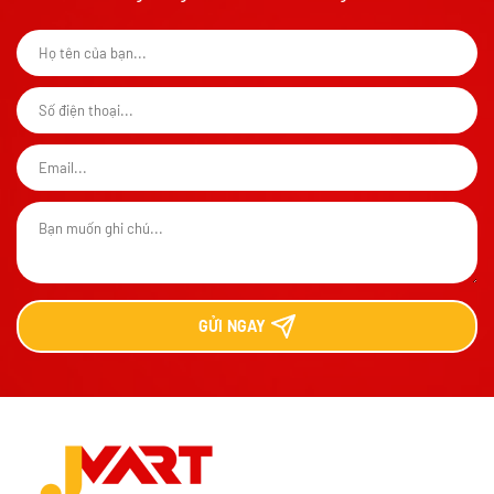
GỬI
NGAY