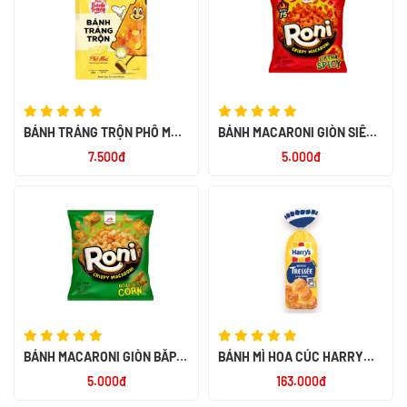
BÁNH TRÁNG TRỘN PHÔ MAI
BÁNH MACARONI GIÒN SIÊU
20G
CAY HIỆU RONI 26G - NK
7.500đ
5.000đ
INDONESIA
BÁNH MACARONI GIÒN BẮP
BÁNH MÌ HOA CÚC HARRY
RANG HIỆU RONI 26G - NK
500G - NK PHÁP
5.000đ
163.000đ
INDONESIA