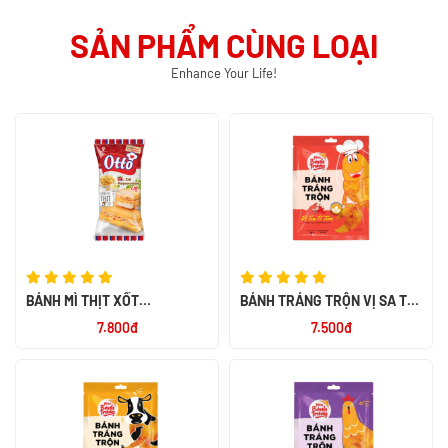
SẢN PHẨM CÙNG LOẠI
Enhance Your Life!
BÁNH MÌ THỊT XỐT
BÁNH TRÁNG TRỘN VỊ SA TẾ
MAYONNAISE CAY OTTO 50G
TÔM 23G
7.800đ
7.500đ