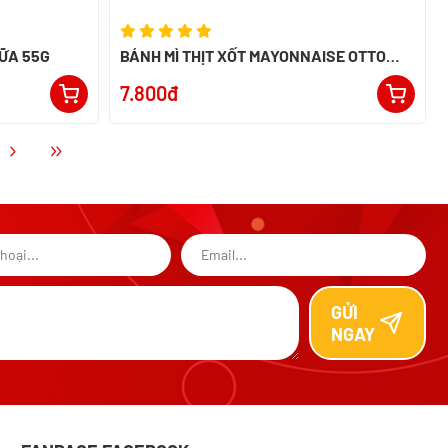
SỮA 55G
BÁNH MÌ THỊT XỐT MAYONNAISE OTTO
50G
7.800đ
GỬI
NGAY