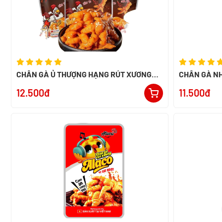
CHÂN GÀ Ủ THƯỢNG HẠNG RÚT XƯƠNG
CHÂN GÀ NH
32G
40G
12.500đ
11.500đ