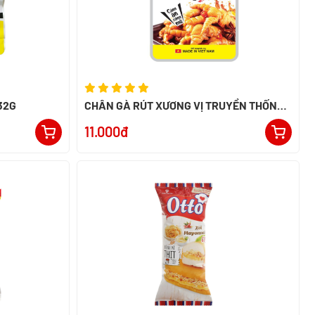
32G
CHÂN GÀ RÚT XƯƠNG VỊ TRUYỀN THỐNG
ALACO 26G
11.000đ