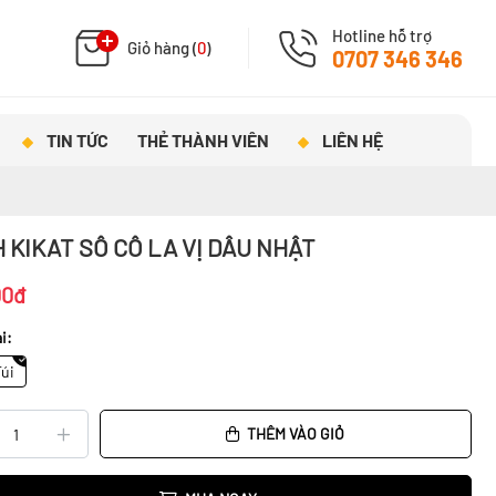
Hotline hỗ trợ
Giỏ hàng (
0
)
0707 346 346
TIN TỨC
THẺ THÀNH VIÊN
LIÊN HỆ
 KIKAT SÔ CÔ LA VỊ DÂU NHẬT
00đ
i:
Túi
THÊM VÀO GIỎ