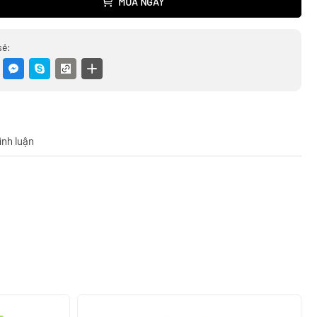
MUA NGAY
sẻ:
ình luận