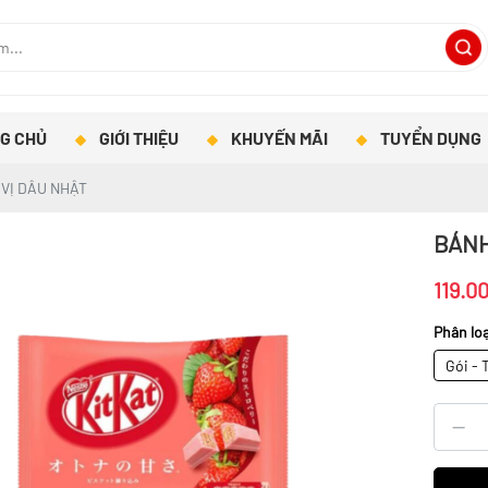
G CHỦ
GIỚI THIỆU
KHUYẾN MÃI
TUYỂN DỤNG
 VỊ DÂU NHẬT
BÁNH
119.0
Phân loạ
Gói - 