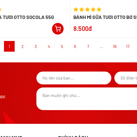
A TƯƠI OTTO SOCOLA 55G
BÁNH MÌ SỮA TƯƠI OTTO BƠ 
8.500đ
1
2
3
4
5
6
7
...
16
17
ược