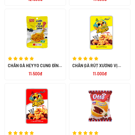
CHÂN GÀ HEYYO CUNG ĐÌNH
CHÂN GÀ RÚT XƯƠNG VỊ
32G
TRUYỀN THỐNG ALACO 26G
11.500đ
11.000đ