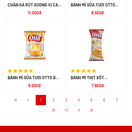
CHÂN GÀ RÚT XƯƠNG VỊ CAY
BÁNH MÌ SỮA TƯƠI OTTO
NGỌT ALACO 26G
SOCOLA 55G
11.000đ
8.500đ
BÁNH MÌ SỮA TƯƠI OTTO BƠ
BÁNH MÌ THỊT XỐT
SỮA 55G
MAYONNAISE OTTO 50G
8.500đ
7.800đ
1
2
3
4
5
6
7
...
16
17