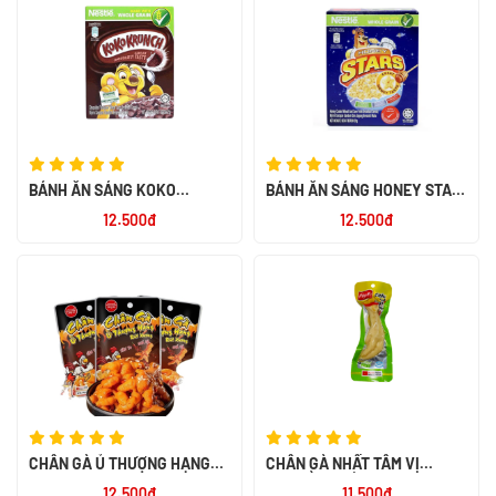
BÁNH ĂN SÁNG KOKO
BÁNH ĂN SÁNG HONEY STAR
KRUNCH 60X25G
20G
12.500đ
12.500đ
CHÂN GÀ Ủ THƯỢNG HẠNG
CHÂN GÀ NHẤT TÂM VỊ
RÚT XƯƠNG 32G
TRUYỀN THỐNG 40G
12.500đ
11.500đ