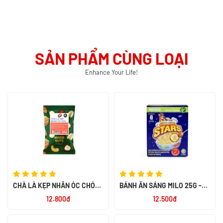
SẢN PHẨM CÙNG LOẠI
Enhance Your Life!
CHÀ LÀ KẸP NHÂN ÓC CHÓ
BÁNH ĂN SÁNG MILO 25G -
MIX NUTS 60G - SMILE NUTS
NK PHILIPPIN
12.800đ
12.500đ