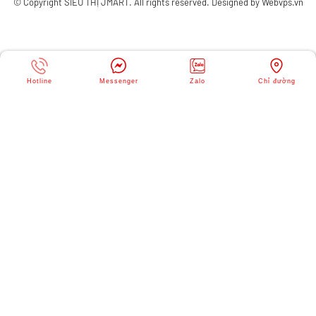
© Copyright
SIÊU THỊ JMART
. All rights reserved. Designed by
Webvps.vn
Hotline
Messenger
Zalo
Chỉ đường