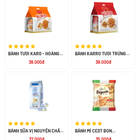
BÁNH TƯƠI KARO - HOÀNG
BÁNH KARRO TƯƠI TRỨNG
KIM 156G
CHÀ BÔNG 156G
38.000đ
38.000đ
BÁNH SỮA VỊ NGUYÊN CHẤT -
BÁNH MÌ CEST BON
LOTHAMILK
BAGUETTE VỊ BƠ TỎI ĐÚT LÒ
37.000đ
35.000đ