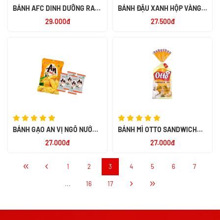
BÁNH AFC DINH DƯỠNG RAU
BÁNH ĐẬU XANH HỘP VÀNG
AW 200G
190G -TH
29.000đ
27.500đ
BÁNH GẠO AN VỊ NGÔ NƯỚNG
BÁNH MÌ OTTO SANDWICH
BƠ 120G
TƯƠI LẠT 450 -PN
27.000đ
27.000đ
1
2
3
4
5
6
7
...
16
17