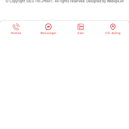
© Copyright
SIÊU THỊ JMART
. All rights reserved. Designed by
Webvps.vn
Hotline
Messenger
Zalo
Chỉ đường