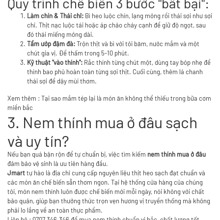
Quy trình chế biến 3 bước "bất bại":
Làm chín & Thái chỉ:
Bì heo luộc chín, lạng mỏng rồi thái sợi như sợi
chỉ. Thịt nạc luộc tái hoặc áp chảo cháy cạnh để giữ độ ngọt, sau
đó thái miếng mỏng dài.
Tẩm ướp đậm đà:
Trộn thịt và bì với tỏi băm, nước mắm và một
chút gia vị. Để thấm trong 5-10 phút.
Kỹ thuật "vào thính":
Rắc thính từng chút một, dùng tay bóp nhẹ để
thính bao phủ hoàn toàn từng sợi thịt. Cuối cùng, thêm lá chanh
thái sợi để dậy mùi thơm.
Xem thêm :
Tại sao mắm tép lại là món ăn không thể thiếu trong bữa cơm
miền bắc
3. Nem thính mua ở đâu sạch
và uy tín?
Nếu bạn quá bận rộn để tự chuẩn bị, việc tìm kiếm
nem thính mua ở đâu
đảm bảo vệ sinh là ưu tiên hàng đầu.
Jmart
tự hào là địa chỉ cung cấp nguyên liệu thịt heo sạch đạt chuẩn và
các món ăn chế biến sẵn thơm ngon. Tại hệ thống cửa hàng của chúng
tôi, món nem thính luôn được chế biến mới mỗi ngày, nói không với chất
bảo quản, giúp bạn thưởng thức trọn vẹn hương vị truyền thống mà không
phải lo lắng về an toàn thực phẩm.
Liên hệ : 0707.346.346 để mua nem thính chuẩn vị bắc, chất lượng tốt