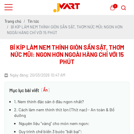
0
Trang chủ
Tin tức
BÍ KÍP LÀM NEM THÍNH GIÒN SẦN SẬT, THƠM NỨC MŨI: NGON HƠN
NGOÀI HÀNG CHỈ VỚI 15 PHÚT
BÍ KÍP LÀM NEM THÍNH GIÒN SẦN SẬT, THƠM
NỨC MŨI: NGON HƠN NGOÀI HÀNG CHỈ VỚI 15
PHÚT
Ngày đăng: 20/03/2026 10:47 AM
Mục lục bài viết
[
Ẩn
]
1. Nem thính đặc sản ở đâu ngon nhất?
2. Cách làm nem thính thịt lợn (Thịt nạc) - An toàn & Bổ
dưỡng
Nguyên liệu "vàng" cho món nem ngon:
Quy trình chế biến 3 bước "bất bại":