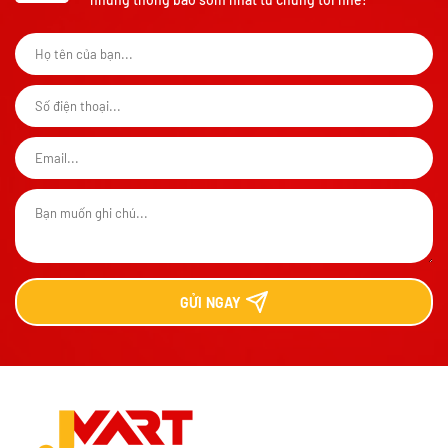
GỬI
NGAY