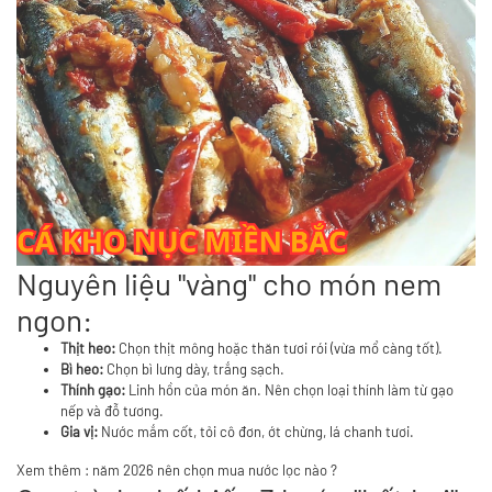
Nguyên liệu "vàng" cho món nem
ngon:
Thịt heo:
Chọn thịt mông hoặc thăn tươi rói (vừa mổ càng tốt).
Bì heo:
Chọn bì lưng dày, trắng sạch.
Thính gạo:
Linh hồn của món ăn. Nên chọn loại thính làm từ gạo
nếp và đỗ tương.
Gia vị:
Nước mắm cốt, tỏi cô đơn, ớt chừng, lá chanh tươi.
Xem thêm :
năm 2026 nên chọn mua nước lọc nào ?