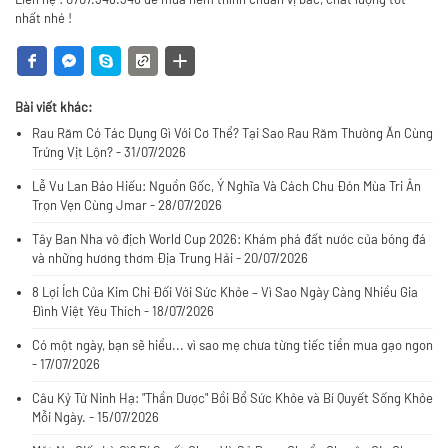
nhất nhé !
Bài viết khác:
Rau Răm Có Tác Dụng Gì Với Cơ Thể? Tại Sao Rau Răm Thường Ăn Cùng
Trứng Vịt Lộn? - 31/07/2026
Lễ Vu Lan Báo Hiếu: Nguồn Gốc, Ý Nghĩa Và Cách Chu Đón Mùa Tri Ân
Trọn Vẹn Cùng Jmar - 28/07/2026
Tây Ban Nha vô địch World Cup 2026: Khám phá đất nước của bóng đá
và những hương thơm Địa Trung Hải - 20/07/2026
8 Lợi Ích Của Kim Chi Đối Với Sức Khỏe – Vì Sao Ngày Càng Nhiều Gia
Đình Việt Yêu Thích - 18/07/2026
Có một ngày, bạn sẽ hiểu... vì sao mẹ chưa từng tiếc tiền mua gạo ngon
- 17/07/2026
Câu Kỷ Tử Ninh Hạ: "Thần Dược" Bồi Bổ Sức Khỏe và Bí Quyết Sống Khỏe
Mỗi Ngày. - 15/07/2026