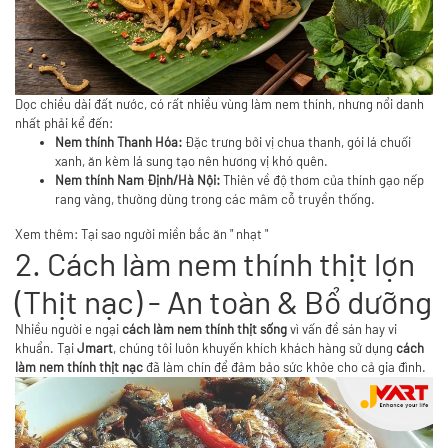
Dọc chiều dài đất nước, có rất nhiều vùng làm nem thính, nhưng nổi danh
nhất phải kể đến:
Nem thính Thanh Hóa:
Đặc trưng bởi vị chua thanh, gói lá chuối
xanh, ăn kèm lá sung tạo nên hương vị khó quên.
Nem thính Nam Định/Hà Nội:
Thiên về độ thơm của thính gạo nếp
rang vàng, thường dùng trong các mâm cỗ truyền thống.
Xem thêm:
Tại sao người miền bắc ăn " nhạt "
2. Cách làm nem thính thịt lợn
(Thịt nạc) - An toàn & Bổ dưỡng
Nhiều người e ngại
cách làm nem thính thịt sống
vì vấn đề sán hay vi
khuẩn. Tại
Jmart
, chúng tôi luôn khuyến khích khách hàng sử dụng
cách
làm nem thính thịt nạc
đã làm chín để đảm bảo sức khỏe cho cả gia đình.