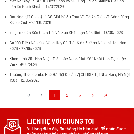
Mặt Nạ Giấy Là Gì? Bí Quyết Chọn Và Sử Dụng Chuẩn Chuyên Gia Cho
Làn Da Khoẻ Khoắn - 14/07/2026
Bột Ngọt (Mì Chính) Là Gì? Giải Mã Sự Thật Về Độ An Toàn Và Cách Dùng
Đúng Cách - 23/06/2026
7 Lợi Ích Của Sữa Chua Đối Với Sức Khỏe Bạn Nên Biết - 18/06/2026
Có 100 Triệu Nên Mua Vàng Hay Gửi Tiết Kiệm? Kênh Nào Lợi Hơn Năm
2026 - 29/05/2026
Khám Phá 20+ Món Nhậu Miền Bắc Ngon “Bắt Mồi” Nhất Cho Mọi Cuộc
Vui - 19/05/2026
Thưởng Thức Combo Phở Hà Nội Chuẩn Vị Chỉ 89K Tại Nhà Hàng Hà Nội
1983 - 12/05/2026
1
2
3
LIÊN HỆ VỚI CHÚNG TÔI
Vui lòng điền đầy đủ thông tin bên dưới để nhận được
những thông báo sớm nhất từ chúng tôi nhé!