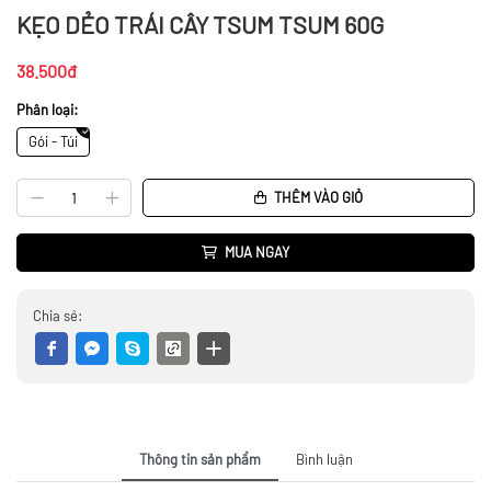
KẸO DẺO TRÁI CÂY TSUM TSUM 60G
38.500đ
Phân loại:
Gói - Túi
THÊM VÀO GIỎ
MUA NGAY
Chia sẻ:
Thông tin sản phẩm
Bình luận