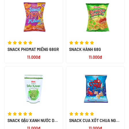
SNACK PHOMAT MIẾNG 68GR
SNACK HÀNH 68G
11.000đ
11.000đ
SNACK ĐẬU XANH NƯỚC DỪA
SNACK CUA XỐT CHUA NGỌT
65G
68G
11.000đ
11.000đ