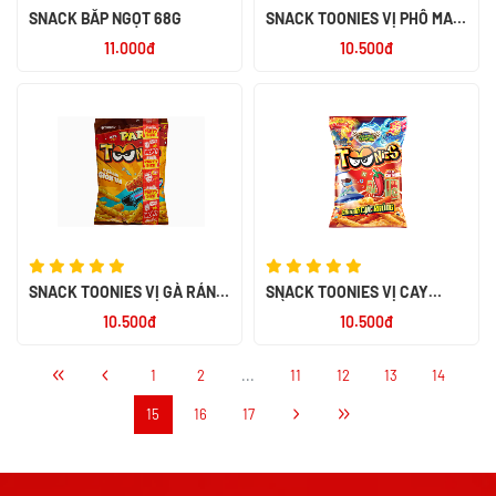
SNACK BẮP NGỌT 68G
SNACK TOONIES VỊ PHÔ MAI
60G
11.000đ
10.500đ
SNACK TOONIES VỊ GÀ RÁN
SNACK TOONIES VỊ CAY
60G
NỒNG 60G
10.500đ
10.500đ
1
2
...
11
12
13
14
15
16
17